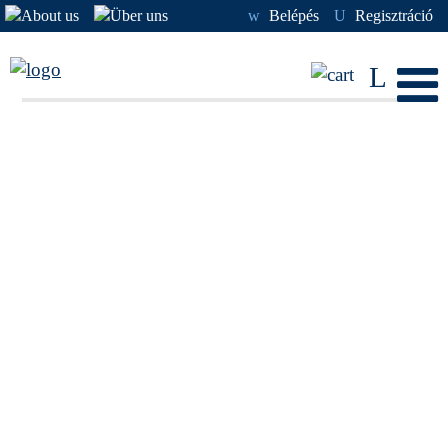
w
Belépés
U
Regisztráció
L