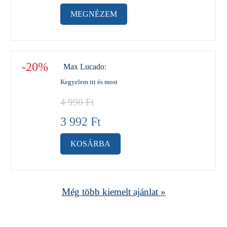
MEGNÉZEM
-20%
Max Lucado
:
Kegyelem itt és most
4 990
Ft
3 992
Ft
KOSÁRBA
Még több kiemelt ajánlat »