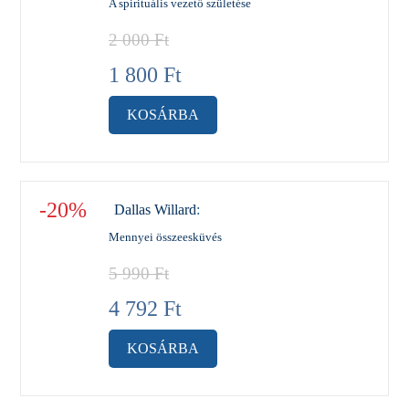
A spirituális vezető születése
2 000
Ft
1 800
Ft
KOSÁRBA
-20%
Dallas Willard
:
Mennyei összeesküvés
5 990
Ft
4 792
Ft
KOSÁRBA