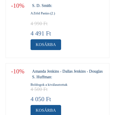
-10%
S. D. Smith
:
A Zöld Parázs (2.)
4 990
Ft
4 491
Ft
KOSÁRBA
-10%
Amanda Jenkins - Dallas Jenkins - Douglas
S. Huffman
:
Boldogok a kiválasztottak
4 500
Ft
4 050
Ft
KOSÁRBA