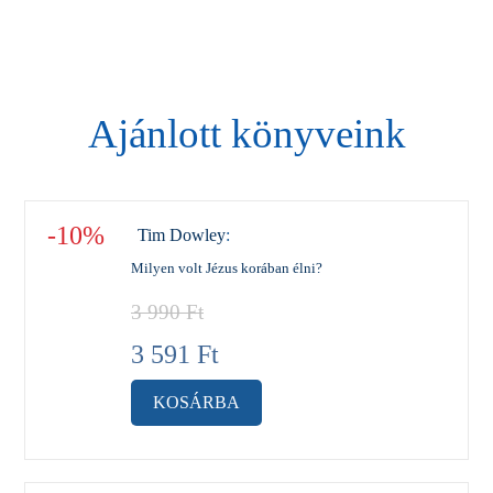
Ajánlott könyveink
-10%
Tim Dowley
:
Milyen volt Jézus korában élni?
3 990
Ft
3 591
Ft
KOSÁRBA