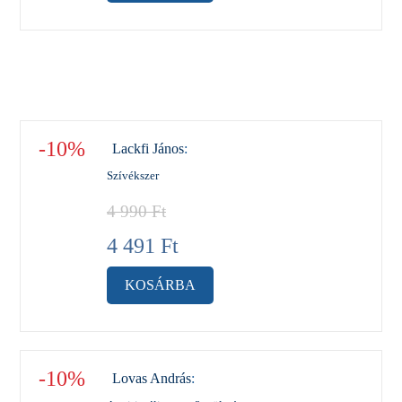
-10%
Lackfi János
:
Szívékszer
4 990
Ft
4 491
Ft
KOSÁRBA
-10%
Lovas András
: