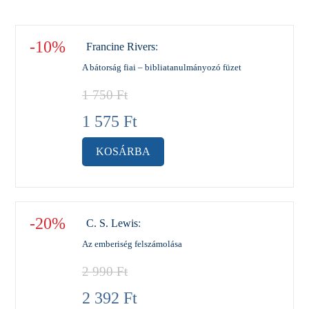
-10%
Francine Rivers
:
A bátorság fiai – bibliatanulmányozó füzet
1 750
Ft
1 575
Ft
KOSÁRBA
-20%
C. S. Lewis
:
Az emberiség felszámolása
2 990
Ft
2 392
Ft