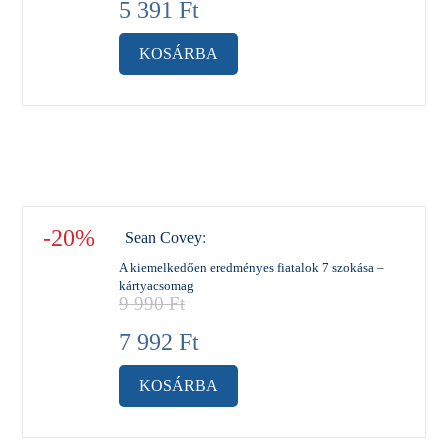
5 391
Ft
KOSÁRBA
-20%
Sean Covey
:
A kiemelkedően eredményes fiatalok 7 szokása –
kártyacsomag
9 990
Ft
7 992
Ft
KOSÁRBA