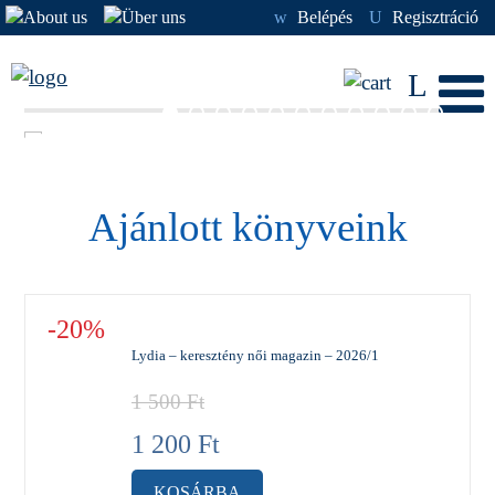
w
Belépés
U
Regisztráció
L
Ajánlott könyveink
-20%
Lydia – keresztény női magazin – 2026/1
1 500
Ft
1 200
Ft
KOSÁRBA