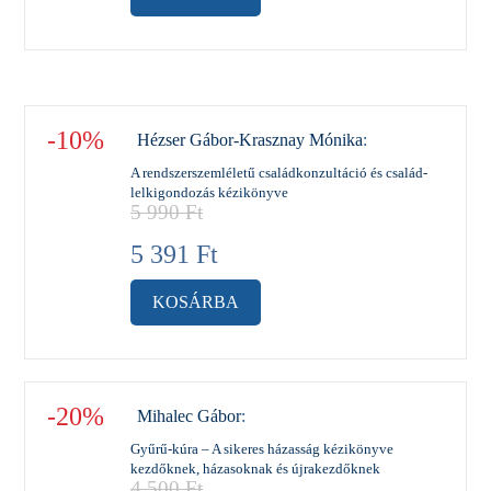
-10%
Hézser Gábor-Krasznay Mónika
:
A rendszerszemléletű családkonzultáció és család-
lelkigondozás kézikönyve
5 990
Ft
5 391
Ft
KOSÁRBA
-20%
Mihalec Gábor
:
Gyűrű-kúra – A sikeres házasság kézikönyve
kezdőknek, házasoknak és újrakezdőknek
4 500
Ft