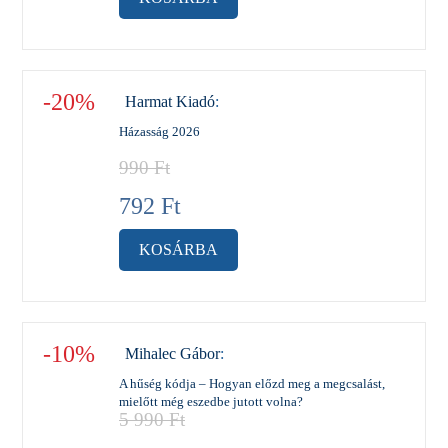
-20%
Harmat Kiadó
:
Házasság 2026
990
Ft
792
Ft
KOSÁRBA
-10%
Mihalec Gábor
:
A hűség kódja – Hogyan előzd meg a megcsalást,
mielőtt még eszedbe jutott volna?
5 990
Ft