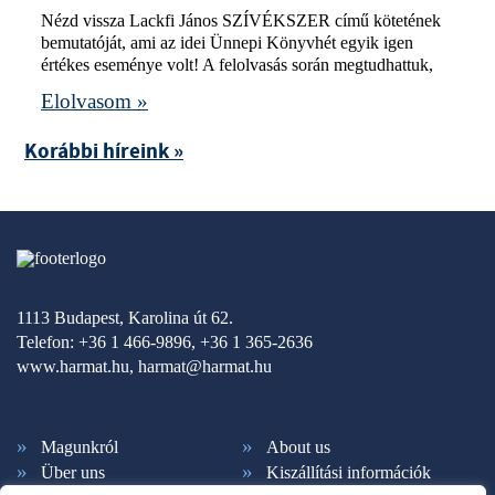
Nézd vissza Lackfi János SZÍVÉKSZER című kötetének
bemutatóját, ami az idei Ünnepi Könyvhét egyik igen
értékes eseménye volt! A felolvasás során megtudhattuk,
Elolvasom »
Korábbi híreink »
1113 Budapest, Karolina út 62.
Telefon: +36 1 466-9896, +36 1 365-2636
www.harmat.hu,
harmat@harmat.hu
Magunkról
About us
Über uns
Kiszállítási információk