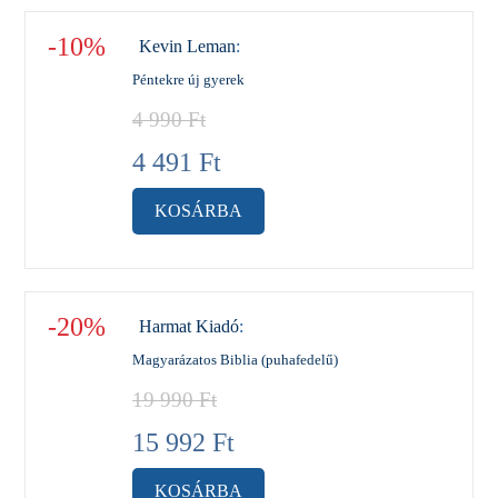
-10%
Kevin Leman
:
Péntekre új gyerek
4 990
Ft
4 491
Ft
KOSÁRBA
-20%
Harmat Kiadó
:
Magyarázatos Biblia (puhafedelű)
19 990
Ft
15 992
Ft
KOSÁRBA