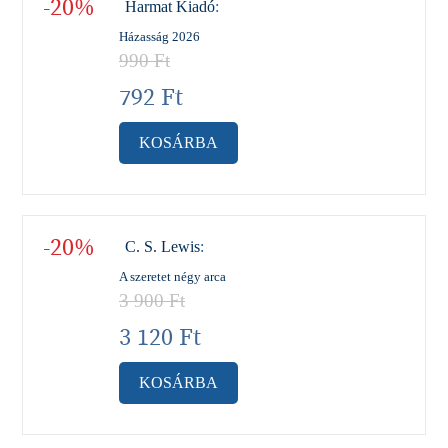
-20%
Harmat Kiadó
:
Házasság 2026
990
Ft
792
Ft
KOSÁRBA
-20%
C. S. Lewis
:
A szeretet négy arca
3 900
Ft
3 120
Ft
KOSÁRBA