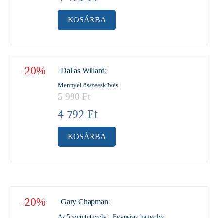
KOSÁRBA
-20%
Dallas Willard
:
Mennyei összeesküvés
5 990
Ft
4 792
Ft
KOSÁRBA
-20%
Gary Chapman
:
Az 5 szeretetnyelv – Egymásra hangolva