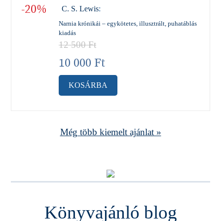
-20%
C. S. Lewis
:
Narnia krónikái – egykötetes, illusztrált, puhatáblás
kiadás
12 500
Ft
10 000
Ft
KOSÁRBA
Még több kiemelt ajánlat »
Könyvajánló blog