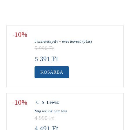
-10%
5 szeretetnyelv – éves tervező (bézs)
5 990
Ft
5 391
Ft
KOSÁRBA
-10%
C. S. Lewis
:
Míg arcunk nem lesz
4 990
Ft
4 491
Ft