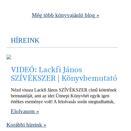
Még több könyvajánló blog »
HÍREINK
VIDEÓ: Lackfi János
SZÍVÉKSZER | Könyvbemutató
Nézd vissza Lackfi János SZÍVÉKSZER című kötetének
bemutatóját, ami az idei Ünnepi Könyvhét egyik igen
értékes eseménye volt! A felolvasás során megtudhattuk,
Elolvasom »
Korábbi híreink »