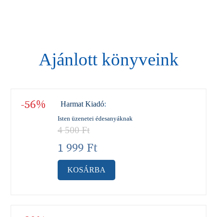
Ajánlott könyveink
-56%
Harmat Kiadó
:
Isten üzenetei édesanyáknak
4 500
Ft
1 999
Ft
KOSÁRBA