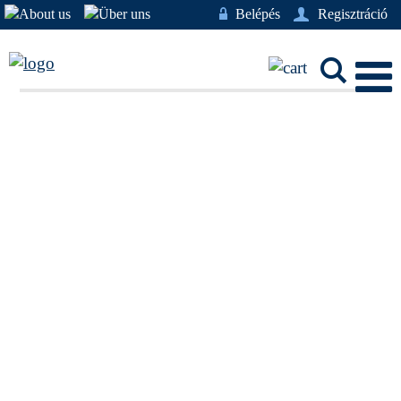
w
Belépés
U
Regisztráció
L