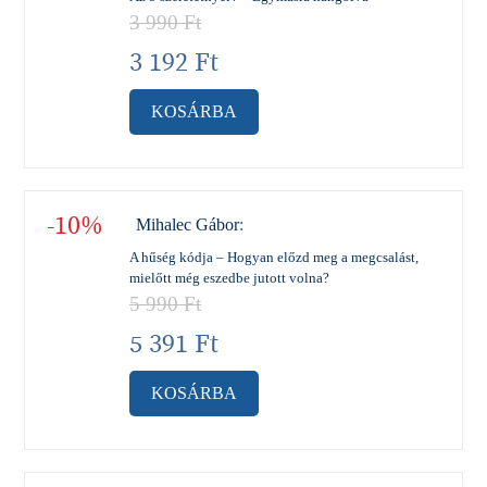
3 990
Ft
3 192
Ft
KOSÁRBA
-10%
Mihalec Gábor
:
A hűség kódja – Hogyan előzd meg a megcsalást,
mielőtt még eszedbe jutott volna?
5 990
Ft
5 391
Ft
KOSÁRBA