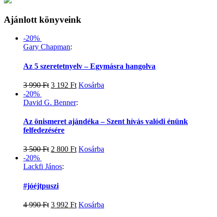
Ajánlott könyveink
-20%
Gary Chapman
:
Az 5 szeretetnyelv – Egymásra hangolva
3 990
Ft
3 192
Ft
Kosárba
-20%
David G. Benner
:
Az önismeret ajándéka – Szent hívás valódi énünk
felfedezésére
3 500
Ft
2 800
Ft
Kosárba
-20%
Lackfi János
:
#jóéjtpuszi
4 990
Ft
3 992
Ft
Kosárba