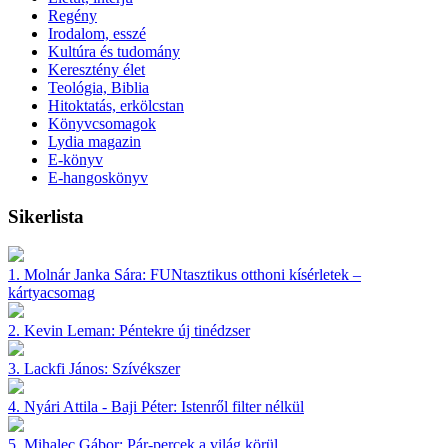
Regény
Irodalom, esszé
Kultúra és tudomány
Keresztény élet
Teológia, Biblia
Hitoktatás, erkölcstan
Könyvcsomagok
Lydia magazin
E-könyv
E-hangoskönyv
Sikerlista
1.
Molnár Janka Sára:
FUNtasztikus otthoni kísérletek –
kártyacsomag
2.
Kevin Leman:
Péntekre új tinédzser
3.
Lackfi János:
Szívékszer
4.
Nyári Attila - Baji Péter:
Istenről filter nélkül
5.
Mihalec Gábor:
Pár-percek a világ körül