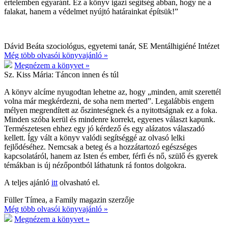
értelemben egyaránt. Ez a könyv igazi segítség abban, hogy ne a
falakat, hanem a védelmet nyújtó határainkat építsük!”
Dávid Beáta szociológus, egyetemi tanár, SE Mentálhigiéné Intézet
Még több olvasói könyvajánló »
Megnézem a könyvet »
Sz. Kiss Mária:
Táncon innen és túl
A könyv alcíme nyugodtan lehetne az, hogy „minden, amit szerettél
volna már megkérdezni, de soha nem merted”. Legalábbis engem
mélyen megrendített az őszinteségnek és a nyitottságnak ez a foka.
Minden szóba kerül és mindenre korrekt, egyenes választ kapunk.
Természetesen ehhez egy jó kérdező és egy alázatos válaszadó
kellett. Így vált a könyv valódi segítséggé az olvasó lelki
fejlődéséhez. Nemcsak a beteg és a hozzátartozó egészséges
kapcsolatáról, hanem az Isten és ember, férfi és nő, szülő és gyerek
témákban is új nézőpontból láthatunk rá fontos dolgokra.
A teljes ajánló
itt
olvasható el.
Füller Tímea, a Family magazin szerzője
Még több olvasói könyvajánló »
Megnézem a könyvet »