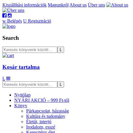
Kiszállítási információk
Magunkról
About us
Über uns
w
Belépés
U
Regisztráció
Search
Kosár tartalma
L
Nyitólap
NYÁRI AKCIÓ – 999 Ft-tól
Könyv
Párkapcsolat, házasság
Kultúra és tudomány
Életút, interjú
Irodalom, esszé
Keresztény élet