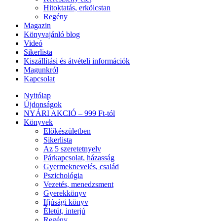
Hitoktatás, erkölcstan
Regény
Magazin
Könyvajánló blog
Videó
Sikerlista
Kiszállítási és átvételi információk
Magunkról
Kapcsolat
Nyitólap
Újdonságok
NYÁRI AKCIÓ – 999 Ft-tól
Könyvek
Előkészületben
Sikerlista
Az 5 szeretetnyelv
Párkapcsolat, házasság
Gyermeknevelés, család
Pszichológia
Vezetés, menedzsment
Gyerekkönyv
Ifjúsági könyv
Életút, interjú
Regény