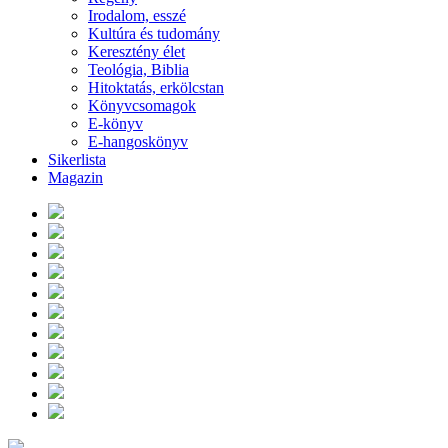
Irodalom, esszé
Kultúra és tudomány
Keresztény élet
Teológia, Biblia
Hitoktatás, erkölcstan
Könyvcsomagok
E-könyv
E-hangoskönyv
Sikerlista
Magazin