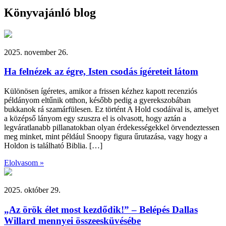
Könyvajánló blog
2025. november 26.
Ha felnézek az égre, Isten csodás ígéreteit látom
Különösen ígéretes, amikor a frissen kézhez kapott recenziós
példányom eltűnik otthon, később pedig a gyerekszobában
bukkanok rá szamárfülesen. Ez történt A Hold csodáival is, amelyet
a középső lányom egy szuszra el is olvasott, hogy aztán a
legváratlanabb pillanatokban olyan érdekességekkel örvendeztessen
meg minket, mint például Snoopy figura űrutazása, vagy hogy a
Holdon is található Biblia. […]
Elolvasom »
2025. október 29.
„Az örök élet most kezdődik!” – Belépés Dallas
Willard mennyei összeesküvésébe