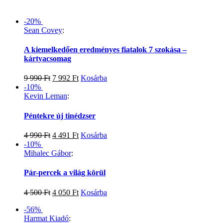
-20%
Sean Covey
:
A kiemelkedően eredményes fiatalok 7 szokása –
kártyacsomag
9 990
Ft
7 992
Ft
Kosárba
-10%
Kevin Leman
:
Péntekre új tinédzser
4 990
Ft
4 491
Ft
Kosárba
-10%
Mihalec Gábor
:
Pár-percek a világ körül
4 500
Ft
4 050
Ft
Kosárba
-56%
Harmat Kiadó
: