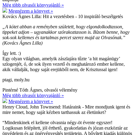
Még több olvasói könyvajánló »
Megnézem a könyvet »
Kovács Ágnes Lilla:
Hit a vezetésben - 10 inspiráló beszélgetés
„A kötet abban a reményben született, hogy elgondolkodtasson,
tippeket adjon – ugyanakkor szórakoztasson is. Bízom benne, hogy
sok-sok kellemes és tartalmas percet szerez majd az Olvasónak.”
(Kovács Ágnes Lilla)
Így lett. :)
Egy olyan világban, amelyik zászlajára tűzte ‘a hit magánügy’
szlogenjét, ó, de sok ilyen vezető és meghatározó ember kellene,
akik vállalják, hogy saját erejükből nem, de Krisztussal igen!
ptagi, moly.hu
Pintérné Tóth Ágnes, olvasói vélemény
Még több olvasói könyvajánló »
Megnézem a könyvet »
Henry Cloud, John Townsend:
Határaink - Mire mondjunk igent és
mire nemet, hogy saját kézben tarthassuk az életünket?
“Mindenkinek el kellene olvasnia négy-öt évente egyszer!
Logikusan felépített, jól érthető, gyakorlatias és józan eszköztár az
önvédelem és az önérvényesítés területein. A bővített kiadás különös