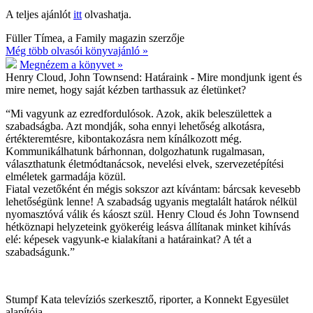
A teljes ajánlót
itt
olvashatja.
Füller Tímea, a Family magazin szerzője
Még több olvasói könyvajánló »
Megnézem a könyvet »
Henry Cloud, John Townsend:
Határaink - Mire mondjunk igent és
mire nemet, hogy saját kézben tarthassuk az életünket?
“Mi vagyunk az ezredfordulósok. Azok, akik beleszülettek a
szabadságba. Azt mondják, soha ennyi lehetőség alkotásra,
értékteremtésre, kibontakozásra nem kínálkozott még.
Kommunikálhatunk bárhonnan, dolgozhatunk rugalmasan,
választhatunk életmódtanácsok, nevelési elvek, szervezetépítési
elméletek garmadája közül.
Fiatal vezetőként én mégis sokszor azt kívántam: bárcsak kevesebb
lehetőségünk lenne! A szabadság ugyanis megtalált határok nélkül
nyomasztóvá válik és káoszt szül. Henry Cloud és John Townsend
hétköznapi helyzeteink gyökeréig leásva állítanak minket kihívás
elé: képesek vagyunk-e kialakítani a határainkat? A tét a
szabadságunk.”
Stumpf Kata televíziós szerkesztő, riporter, a Konnekt Egyesület
alapítója