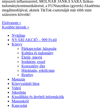
népszerű influenszerrel, MOLNÁR JANKA SÁRA fizikus-
tudománykommunikátorral, a FUNtasztikus (gyerek) Akadémia
megálmodójával, akinek TikTok-csatornáját már több mint
százezren követik!
Elolvasom »
Korábbi híreink »
Nyitólap
NYÁRI AKCIÓ – 999 Ft-tól
Könyv
Párkapcsolat, házasság
Kultúra és tudomány
Életút, interjú
Irodalom, esszé
Keresztény élet
Hitoktatás, erkölcstan
Regény
Magazin
Könyvajánló blog
Videó
Sikerlista
Kiszállítási és átvételi információk
Magunkról
Kapcsolat