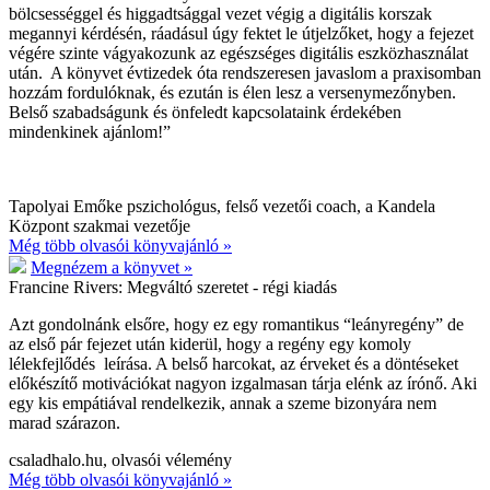
bölcsességgel és higgadtsággal vezet végig a digitális korszak
megannyi kérdésén, ráadásul úgy fektet le útjelzőket, hogy a fejezet
végére szinte vágyakozunk az egészséges digitális eszközhasználat
után. A könyvet évtizedek óta rendszeresen javaslom a praxisomban
hozzám fordulóknak, és ezután is élen lesz a versenymezőnyben.
Belső szabadságunk és önfeledt kapcsolataink érdekében
mindenkinek ajánlom!”
Tapolyai Emőke pszichológus, felső vezetői coach, a Kandela
Központ szakmai vezetője
Még több olvasói könyvajánló »
Megnézem a könyvet »
Francine Rivers:
Megváltó szeretet - régi kiadás
Azt gondolnánk elsőre, hogy ez egy romantikus “leányregény” de
az első pár fejezet után kiderül, hogy a regény egy komoly
lélekfejlődés leírása. A belső harcokat, az érveket és a döntéseket
előkészítő motivációkat nagyon izgalmasan tárja elénk az írónő. Aki
egy kis empátiával rendelkezik, annak a szeme bizonyára nem
marad szárazon.
csaladhalo.hu, olvasói vélemény
Még több olvasói könyvajánló »