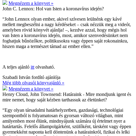
Megnézem a könyvet »
John C. Lennox:
Hol van Isten a koronavírus idején?
“John Lennox olyan ember, akivel szívesen leülnénk egy kávé
mellett megbeszélni a nagy kérdéseket – csak nézzük meg a videót,
amelyben rövid könyvét ajánlja! –, kezdve azzal, hogy mégis hol
van Isten a koronavírus idején, most, amikor szenvedésünket nem
foghatjuk bűnözőkre, politikusokra vagy éppen saját rokonainkra,
hiszen maga a természet támad az ember ellen.”
A teljes ajánló
itt
olvasható.
Szabadi István fordító ajánlója
Még több olvasói könyvajánló »
Megnézem a könyvet »
Henry Cloud, John Townsend:
Határaink - Mire mondjunk igent és
mire nemet, hogy saját kézben tarthassuk az életünket?
“Egy olyan társadalmi határhelyzetben, gazdasági, technológiai
szempontból is folyamatosan és gyorsan változó világban, mint
amilyenben most élünk, mindnyájunk számára új értelmet nyer a
határtartás. Felelős állampolgárként, szülőként, társként vagy éppen
gyermekként naponta kell döntenünk a határainkról, fizikai és lelki