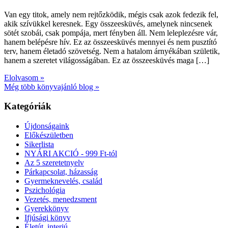
Van egy titok, amely nem rejtőzködik, mégis csak azok fedezik fel,
akik szívükkel keresnek. Egy összeesküvés, amelynek nincsenek
sötét szobái, csak pompája, mert fényben áll. Nem leleplezésre vár,
hanem belépésre hív. Ez az összeesküvés mennyei és nem pusztító
terv, hanem életadó szövetség. Nem a hatalom árnyékában születik,
hanem a szeretet világosságában. Ez az összeesküvés maga […]
Elolvasom »
Még több könyvajánló blog »
Kategóriák
Újdonságaink
Előkészületben
Sikerlista
NYÁRI AKCIÓ - 999 Ft-tól
Az 5 szeretetnyelv
Párkapcsolat, házasság
Gyermeknevelés, család
Pszichológia
Vezetés, menedzsment
Gyerekkönyv
Ifjúsági könyv
Életút, interjú