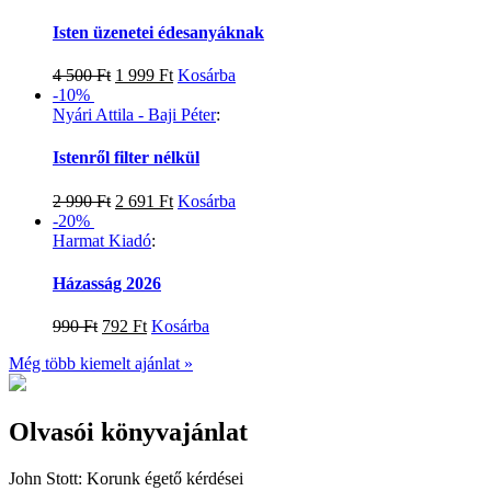
Isten üzenetei édesanyáknak
4 500
Ft
1 999
Ft
Kosárba
-10%
Nyári Attila - Baji Péter
:
Istenről filter nélkül
2 990
Ft
2 691
Ft
Kosárba
-20%
Harmat Kiadó
:
Házasság 2026
990
Ft
792
Ft
Kosárba
Még több kiemelt ajánlat »
Olvasói könyvajánlat
John Stott:
Korunk égető kérdései