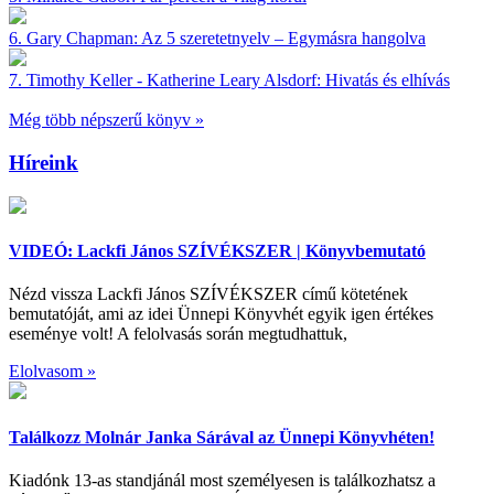
6.
Gary Chapman:
Az 5 szeretetnyelv – Egymásra hangolva
7.
Timothy Keller - Katherine Leary Alsdorf:
Hivatás és elhívás
Még több népszerű könyv »
Híreink
VIDEÓ: Lackfi János SZÍVÉKSZER | Könyvbemutató
Nézd vissza Lackfi János SZÍVÉKSZER című kötetének
bemutatóját, ami az idei Ünnepi Könyvhét egyik igen értékes
eseménye volt! A felolvasás során megtudhattuk,
Elolvasom »
Találkozz Molnár Janka Sárával az Ünnepi Könyvhéten!
Kiadónk 13-as standjánál most személyesen is találkozhatsz a