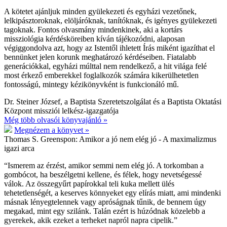
A kötetet ajánljuk minden gyülekezeti és egyházi vezetőnek,
lelkipásztoroknak, elöljáróknak, tanítóknak, és igényes gyülekezeti
tagoknak. Fontos olvasmány mindenkinek, aki a kortárs
missziológia kérdésköreiben kíván tájékozódni, alaposan
végiggondolva azt, hogy az Istentől ihletett Írás miként igazíthat el
bennünket jelen korunk meghatározó kérdéseiben. Fiatalabb
generációkkal, egyházi múlttal nem rendelkező, a hit világa felé
most érkező emberekkel foglalkozók számára kikerülhetetlen
fontosságú, mintegy kézikönyvként is funkcionáló mű.
Dr. Steiner József, a Baptista Szeretetszolgálat és a Baptista Oktatási
Központ missziói lelkész-igazgatója
Még több olvasói könyvajánló »
Megnézem a könyvet »
Thomas S. Greenspon:
Amikor a jó nem elég jó - A maximalizmus
igazi arca
“Ismerem az érzést, amikor semmi nem elég jó. A torkomban a
gombócot, ha beszélgetni kellene, és félek, hogy nevetségessé
válok. Az összegyűrt papírokkal teli kuka mellett ülés
tehetetlenségét, a keserves könnyeket egy elírás miatt, ami mindenki
másnak lényegtelennek vagy apróságnak tűnik, de bennem úgy
megakad, mint egy szilánk. Talán ezért is húzódnak közelebb a
gyerekek, akik ezeket a terheket napról napra cipelik.”