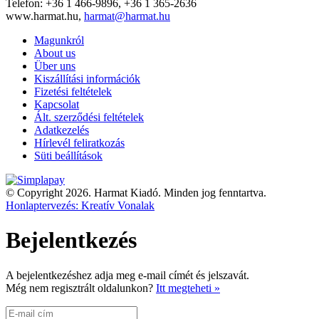
Telefon: +36 1 466-9896, +36 1 365-2636
www.harmat.hu,
harmat@harmat.hu
Magunkról
About us
Über uns
Kiszállítási információk
Fizetési feltételek
Kapcsolat
Ált. szerződési feltételek
Adatkezelés
Hírlevél feliratkozás
Süti beállítások
© Copyright 2026. Harmat Kiadó. Minden jog fenntartva.
Honlaptervezés: Kreatív Vonalak
Bejelentkezés
A bejelentkezéshez adja meg e-mail címét és jelszavát.
Még nem regisztrált oldalunkon?
Itt megteheti »