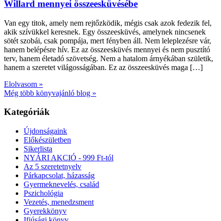
Willard mennyei összeesküvésébe
Van egy titok, amely nem rejtőzködik, mégis csak azok fedezik fel,
akik szívükkel keresnek. Egy összeesküvés, amelynek nincsenek
sötét szobái, csak pompája, mert fényben áll. Nem leleplezésre vár,
hanem belépésre hív. Ez az összeesküvés mennyei és nem pusztító
terv, hanem életadó szövetség. Nem a hatalom árnyékában születik,
hanem a szeretet világosságában. Ez az összeesküvés maga […]
Elolvasom »
Még több könyvajánló blog »
Kategóriák
Újdonságaink
Előkészületben
Sikerlista
NYÁRI AKCIÓ - 999 Ft-tól
Az 5 szeretetnyelv
Párkapcsolat, házasság
Gyermeknevelés, család
Pszichológia
Vezetés, menedzsment
Gyerekkönyv
Ifjúsági könyv