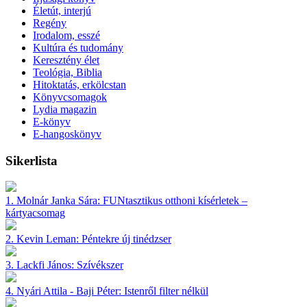
Életút, interjú
Regény
Irodalom, esszé
Kultúra és tudomány
Keresztény élet
Teológia, Biblia
Hitoktatás, erkölcstan
Könyvcsomagok
Lydia magazin
E-könyv
E-hangoskönyv
Sikerlista
1.
Molnár Janka Sára:
FUNtasztikus otthoni kísérletek –
kártyacsomag
2.
Kevin Leman:
Péntekre új tinédzser
3.
Lackfi János:
Szívékszer
4.
Nyári Attila - Baji Péter:
Istenről filter nélkül