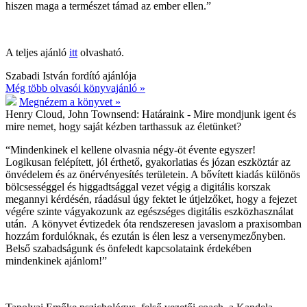
hiszen maga a természet támad az ember ellen.”
A teljes ajánló
itt
olvasható.
Szabadi István fordító ajánlója
Még több olvasói könyvajánló »
Megnézem a könyvet »
Henry Cloud, John Townsend:
Határaink - Mire mondjunk igent és
mire nemet, hogy saját kézben tarthassuk az életünket?
“Mindenkinek el kellene olvasnia négy-öt évente egyszer!
Logikusan felépített, jól érthető, gyakorlatias és józan eszköztár az
önvédelem és az önérvényesítés területein. A bővített kiadás különös
bölcsességgel és higgadtsággal vezet végig a digitális korszak
megannyi kérdésén, ráadásul úgy fektet le útjelzőket, hogy a fejezet
végére szinte vágyakozunk az egészséges digitális eszközhasználat
után. A könyvet évtizedek óta rendszeresen javaslom a praxisomban
hozzám fordulóknak, és ezután is élen lesz a versenymezőnyben.
Belső szabadságunk és önfeledt kapcsolataink érdekében
mindenkinek ajánlom!”