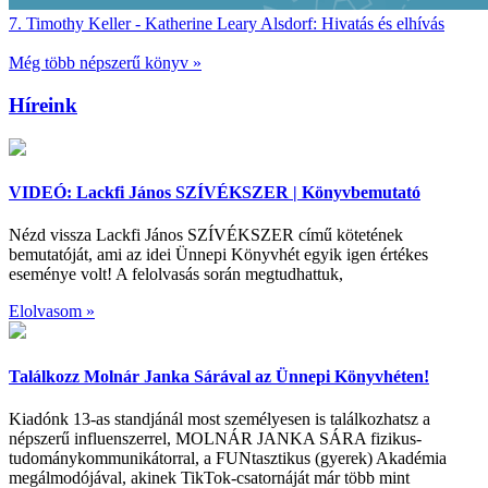
7.
Timothy Keller - Katherine Leary Alsdorf:
Hivatás és elhívás
Még több népszerű könyv »
Híreink
VIDEÓ: Lackfi János SZÍVÉKSZER | Könyvbemutató
Nézd vissza Lackfi János SZÍVÉKSZER című kötetének
bemutatóját, ami az idei Ünnepi Könyvhét egyik igen értékes
eseménye volt! A felolvasás során megtudhattuk,
Elolvasom »
Találkozz Molnár Janka Sárával az Ünnepi Könyvhéten!
Kiadónk 13-as standjánál most személyesen is találkozhatsz a
népszerű influenszerrel, MOLNÁR JANKA SÁRA fizikus-
tudománykommunikátorral, a FUNtasztikus (gyerek) Akadémia
megálmodójával, akinek TikTok-csatornáját már több mint