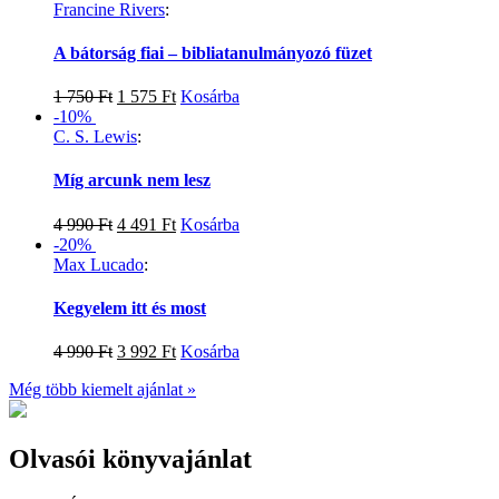
Francine Rivers
:
A bátorság fiai – bibliatanulmányozó füzet
1 750
Ft
1 575
Ft
Kosárba
-10%
C. S. Lewis
:
Míg arcunk nem lesz
4 990
Ft
4 491
Ft
Kosárba
-20%
Max Lucado
:
Kegyelem itt és most
4 990
Ft
3 992
Ft
Kosárba
Még több kiemelt ajánlat »
Olvasói könyvajánlat