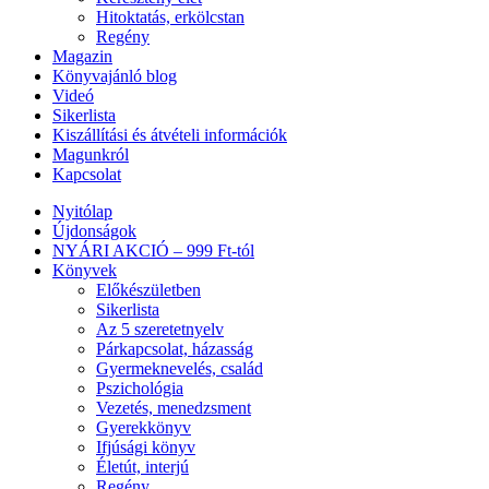
Hitoktatás, erkölcstan
Regény
Magazin
Könyvajánló blog
Videó
Sikerlista
Kiszállítási és átvételi információk
Magunkról
Kapcsolat
Nyitólap
Újdonságok
NYÁRI AKCIÓ – 999 Ft-tól
Könyvek
Előkészületben
Sikerlista
Az 5 szeretetnyelv
Párkapcsolat, házasság
Gyermeknevelés, család
Pszichológia
Vezetés, menedzsment
Gyerekkönyv
Ifjúsági könyv
Életút, interjú
Regény