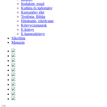
Irodalom, esszé
Kultúra és tudomány
Keresztény élet
Teológia, Biblia
Hitoktatás, erkölcstan
Könyvcsomagok
E-könyv
E-hangoskönyv
Sikerlista
Magazin