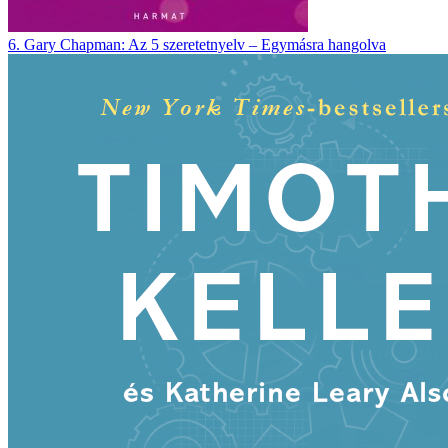
6.
Gary Chapman:
Az 5 szeretetnyelv – Egymásra hangolva