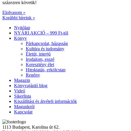
százezren követik!
Elolvasom »
Korábbi híreink »
Nyitólap
NYÁRI AKCIÓ – 999 Ft-tól
Könyv
Párkapcsolat, házasság
Kultúra és tudomány
Életút, interjú
Irodalom, esszé
Keresztény élet
Hitoktatás, erkölcstan
Regény
Magazin
Könyvajánló blog
Videó
Sikerlista
Kiszállítási és átvételi információk
Magunkról
Kapcsolat
1113 Budapest, Karolina út 62.