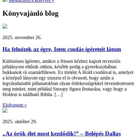
Megnézem a könyvet »
Könyvajánló blog
2025. november 26.
Ha felnézek az égre, Isten csodás ígéreteit látom
Különösen ígéretes, amikor a frissen kézhez kapott recenziós
példányom eltűnik otthon, később pedig a gyerekszobában
bukkanok rá szamárfülesen. Ez történt A Hold csodáival is, amelyet
a középső lányom egy szuszra el is olvasott, hogy aztán a
legváratlanabb pillanatokban olyan érdekességekkel örvendeztessen
meg minket, mint például Snoopy figura űrutazása, vagy hogy a
Holdon is található Biblia. […]
Elolvasom »
2025. október 29.
„Az örök élet most kezdődik!” – Belépés Dallas