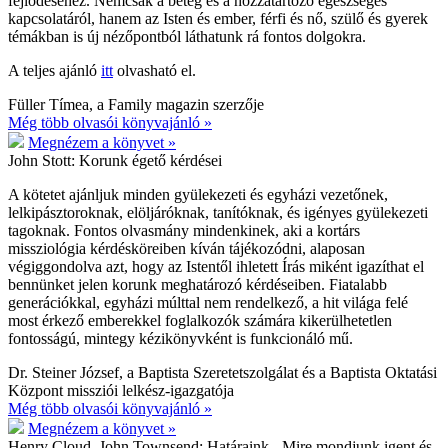
fejlődéséhez. Nemcsak a beteg és a hozzátartozó egészséges
kapcsolatáról, hanem az Isten és ember, férfi és nő, szülő és gyerek
témákban is új nézőpontból láthatunk rá fontos dolgokra.
A teljes ajánló
itt
olvasható el.
Füller Tímea, a Family magazin szerzője
Még több olvasói könyvajánló »
Megnézem a könyvet »
John Stott:
Korunk égető kérdései
A kötetet ajánljuk minden gyülekezeti és egyházi vezetőnek,
lelkipásztoroknak, elöljáróknak, tanítóknak, és igényes gyülekezeti
tagoknak. Fontos olvasmány mindenkinek, aki a kortárs
missziológia kérdésköreiben kíván tájékozódni, alaposan
végiggondolva azt, hogy az Istentől ihletett Írás miként igazíthat el
bennünket jelen korunk meghatározó kérdéseiben. Fiatalabb
generációkkal, egyházi múlttal nem rendelkező, a hit világa felé
most érkező emberekkel foglalkozók számára kikerülhetetlen
fontosságú, mintegy kézikönyvként is funkcionáló mű.
Dr. Steiner József, a Baptista Szeretetszolgálat és a Baptista Oktatási
Központ missziói lelkész-igazgatója
Még több olvasói könyvajánló »
Megnézem a könyvet »
Henry Cloud, John Townsend:
Határaink - Mire mondjunk igent és