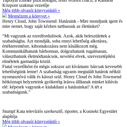
Tapolyai Emőke pszichológus, felső vezetői coach, a Kandela
Központ szakmai vezetője
Még több olvasói könyvajánló »
Megnézem a könyvet »
Henry Cloud, John Townsend:
Határaink - Mire mondjunk igent és
mire nemet, hogy saját kézben tarthassuk az életünket?
“Mi vagyunk az ezredfordulósok. Azok, akik beleszülettek a
szabadságba. Azt mondják, soha ennyi lehetőség alkotásra,
értékteremtésre, kibontakozásra nem kínálkozott még.
Kommunikálhatunk bárhonnan, dolgozhatunk rugalmasan,
választhatunk életmódtanácsok, nevelési elvek, szervezetépítési
elméletek garmadája közül.
Fiatal vezetőként én mégis sokszor azt kívántam: bárcsak kevesebb
lehetőségünk lenne! A szabadság ugyanis megtalált határok nélkül
nyomasztóvá válik és káoszt szül. Henry Cloud és John Townsend
hétköznapi helyzeteink gyökeréig leásva állítanak minket kihívás
elé: képesek vagyunk-e kialakítani a határainkat? A tét a
szabadságunk.”
Stumpf Kata televíziós szerkesztő, riporter, a Konnekt Egyesület
alapítója
Még több olvasói könyvajánló »