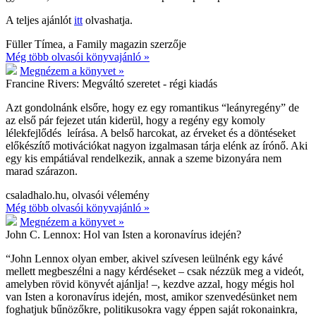
A teljes ajánlót
itt
olvashatja.
Füller Tímea, a Family magazin szerzője
Még több olvasói könyvajánló »
Megnézem a könyvet »
Francine Rivers:
Megváltó szeretet - régi kiadás
Azt gondolnánk elsőre, hogy ez egy romantikus “leányregény” de
az első pár fejezet után kiderül, hogy a regény egy komoly
lélekfejlődés leírása. A belső harcokat, az érveket és a döntéseket
előkészítő motivációkat nagyon izgalmasan tárja elénk az írónő. Aki
egy kis empátiával rendelkezik, annak a szeme bizonyára nem
marad szárazon.
csaladhalo.hu, olvasói vélemény
Még több olvasói könyvajánló »
Megnézem a könyvet »
John C. Lennox:
Hol van Isten a koronavírus idején?
“John Lennox olyan ember, akivel szívesen leülnénk egy kávé
mellett megbeszélni a nagy kérdéseket – csak nézzük meg a videót,
amelyben rövid könyvét ajánlja! –, kezdve azzal, hogy mégis hol
van Isten a koronavírus idején, most, amikor szenvedésünket nem
foghatjuk bűnözőkre, politikusokra vagy éppen saját rokonainkra,