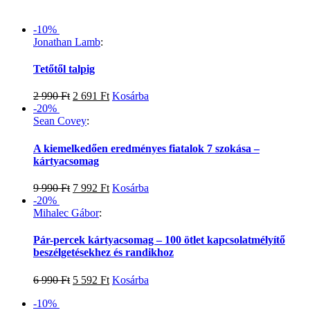
-10%
Jonathan Lamb
:
Tetőtől talpig
2 990
Ft
2 691
Ft
Kosárba
-20%
Sean Covey
:
A kiemelkedően eredményes fiatalok 7 szokása –
kártyacsomag
9 990
Ft
7 992
Ft
Kosárba
-20%
Mihalec Gábor
:
Pár-percek kártyacsomag – 100 ötlet kapcsolatmélyítő
beszélgetésekhez és randikhoz
6 990
Ft
5 592
Ft
Kosárba
-10%