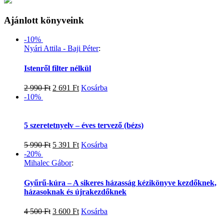
Ajánlott könyveink
-10%
Nyári Attila - Baji Péter
:
Istenről filter nélkül
2 990
Ft
2 691
Ft
Kosárba
-10%
5 szeretetnyelv – éves tervező (bézs)
5 990
Ft
5 391
Ft
Kosárba
-20%
Mihalec Gábor
:
Gyűrű-kúra – A sikeres házasság kézikönyve kezdőknek,
házasoknak és újrakezdőknek
4 500
Ft
3 600
Ft
Kosárba