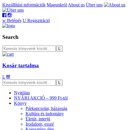
Kiszállítási információk
Magunkról
About us
Über uns
w
Belépés
U
Regisztráció
Search
Kosár tartalma
L
Nyitólap
NYÁRI AKCIÓ – 999 Ft-tól
Könyv
Párkapcsolat, házasság
Kultúra és tudomány
Életút, interjú
Irodalom, esszé
Keresztény élet