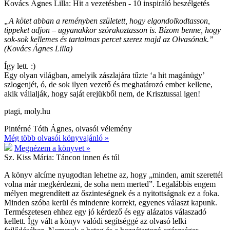
Kovács Ágnes Lilla:
Hit a vezetésben - 10 inspiráló beszélgetés
„A kötet abban a reményben született, hogy elgondolkodtasson,
tippeket adjon – ugyanakkor szórakoztasson is. Bízom benne, hogy
sok-sok kellemes és tartalmas percet szerez majd az Olvasónak.”
(Kovács Ágnes Lilla)
Így lett. :)
Egy olyan világban, amelyik zászlajára tűzte ‘a hit magánügy’
szlogenjét, ó, de sok ilyen vezető és meghatározó ember kellene,
akik vállalják, hogy saját erejükből nem, de Krisztussal igen!
ptagi, moly.hu
Pintérné Tóth Ágnes, olvasói vélemény
Még több olvasói könyvajánló »
Megnézem a könyvet »
Sz. Kiss Mária:
Táncon innen és túl
A könyv alcíme nyugodtan lehetne az, hogy „minden, amit szerettél
volna már megkérdezni, de soha nem merted”. Legalábbis engem
mélyen megrendített az őszinteségnek és a nyitottságnak ez a foka.
Minden szóba kerül és mindenre korrekt, egyenes választ kapunk.
Természetesen ehhez egy jó kérdező és egy alázatos válaszadó
kellett. Így vált a könyv valódi segítséggé az olvasó lelki