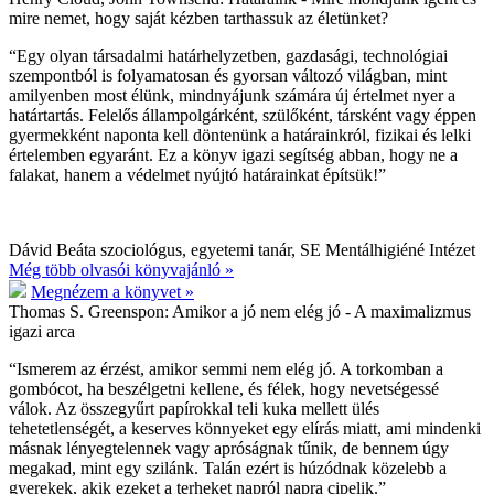
mire nemet, hogy saját kézben tarthassuk az életünket?
“Egy olyan társadalmi határhelyzetben, gazdasági, technológiai
szempontból is folyamatosan és gyorsan változó világban, mint
amilyenben most élünk, mindnyájunk számára új értelmet nyer a
határtartás. Felelős állampolgárként, szülőként, társként vagy éppen
gyermekként naponta kell döntenünk a határainkról, fizikai és lelki
értelemben egyaránt. Ez a könyv igazi segítség abban, hogy ne a
falakat, hanem a védelmet nyújtó határainkat építsük!”
Dávid Beáta szociológus, egyetemi tanár, SE Mentálhigiéné Intézet
Még több olvasói könyvajánló »
Megnézem a könyvet »
Thomas S. Greenspon:
Amikor a jó nem elég jó - A maximalizmus
igazi arca
“Ismerem az érzést, amikor semmi nem elég jó. A torkomban a
gombócot, ha beszélgetni kellene, és félek, hogy nevetségessé
válok. Az összegyűrt papírokkal teli kuka mellett ülés
tehetetlenségét, a keserves könnyeket egy elírás miatt, ami mindenki
másnak lényegtelennek vagy apróságnak tűnik, de bennem úgy
megakad, mint egy szilánk. Talán ezért is húzódnak közelebb a
gyerekek, akik ezeket a terheket napról napra cipelik.”