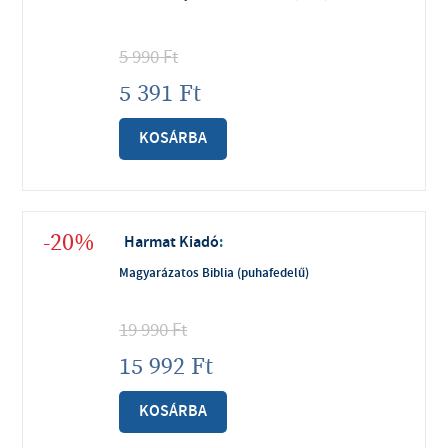
5 990
Ft
5 391
Ft
KOSÁRBA
-20%
Harmat Kiadó
:
Magyarázatos Biblia (puhafedelű)
19 990
Ft
15 992
Ft
KOSÁRBA