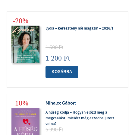
-20%
Lydia – keresztény női magazin – 2026/1
1 500
Ft
1 200
Ft
KOSÁRBA
-10%
Mihalec Gábor
:
A hűség kódja – Hogyan előzd meg a
megcsalást, mielőtt még eszedbe jutott
volna?
5 990
Ft