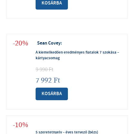
KOSÁRBA
-20%
Sean Covey
:
A kiemelkedően eredményes fiatalok 7 szokása –
kártyacsomag
9 990
Ft
7 992
Ft
KOSÁRBA
-10%
5 szeretetnyelv – éves tervező (bézs)