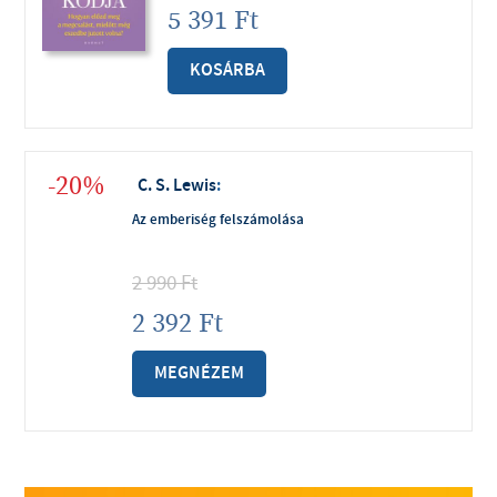
5 391
Ft
KOSÁRBA
-20%
C. S. Lewis
:
Az emberiség felszámolása
2 990
Ft
2 392
Ft
MEGNÉZEM