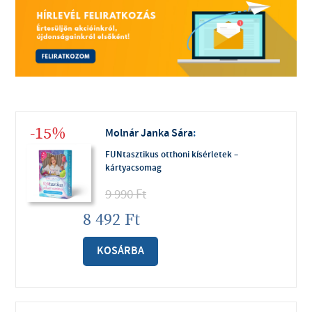
-15%
Molnár Janka Sára
:
FUNtasztikus otthoni kísérletek –
kártyacsomag
9 990
Ft
8 492
Ft
KOSÁRBA