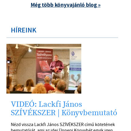
Még több könyvajánló blog »
HÍREINK
VIDEÓ: Lackfi János
SZÍVÉKSZER | Könyvbemutató
Nézd vissza Lackfi János SZÍVÉKSZER című kötetének
bemutatóját, ami az idei Ünnepi Könyvhét egyik igen