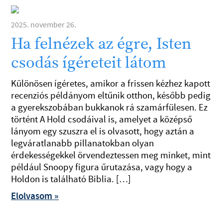
2025. november 26.
Ha felnézek az égre, Isten
csodás ígéreteit látom
Különösen ígéretes, amikor a frissen kézhez kapott
recenziós példányom eltűnik otthon, később pedig
a gyerekszobában bukkanok rá szamárfülesen. Ez
történt A Hold csodáival is, amelyet a középső
lányom egy szuszra el is olvasott, hogy aztán a
legváratlanabb pillanatokban olyan
érdekességekkel örvendeztessen meg minket, mint
például Snoopy figura űrutazása, vagy hogy a
Holdon is található Biblia. […]
Elolvasom »