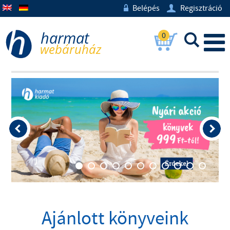
Belépés
Regisztráció
w
U
0
L
Ajánlott könyveink