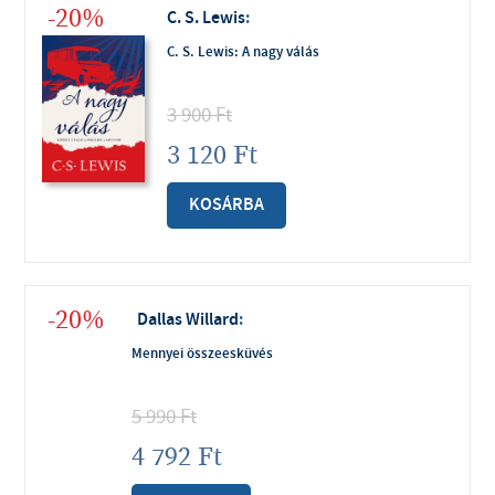
-20%
C. S. Lewis
:
C. S. Lewis: A nagy válás
3 900
Ft
3 120
Ft
KOSÁRBA
-20%
Dallas Willard
:
Mennyei összeesküvés
5 990
Ft
4 792
Ft