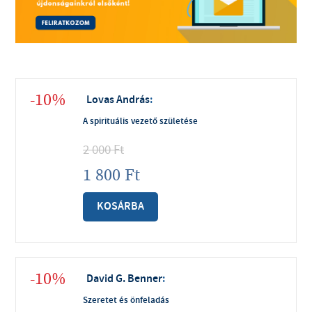
-10%
Lovas András
:
A spirituális vezető születése
2 000
Ft
1 800
Ft
KOSÁRBA
-10%
David G. Benner
:
Szeretet és önfeladás