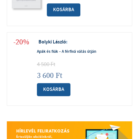
KOSÁRBA
-20%
Bolyki László
:
Apák és fiúk – A férfivá válás útján
4 500
Ft
3 600
Ft
KOSÁRBA