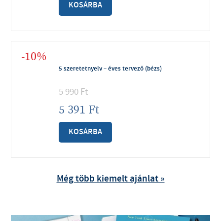
KOSÁRBA
-10%
5 szeretetnyelv – éves tervező (bézs)
5 990
Ft
5 391
Ft
KOSÁRBA
Még több kiemelt ajánlat »