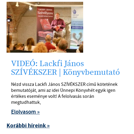
VIDEÓ: Lackfi János
SZÍVÉKSZER | Könyvbemutató
Nézd vissza Lackfi János SZÍVÉKSZER című kötetének
bemutatóját, ami az idei Ünnepi Könyvhét egyik igen
értékes eseménye volt! A felolvasás során
megtudhattuk,
Elolvasom »
Korábbi híreink »