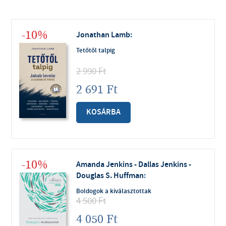
-10%
Jonathan Lamb
:
Tetőtől talpig
2 990
Ft
2 691
Ft
KOSÁRBA
-10%
Amanda Jenkins - Dallas Jenkins -
Douglas S. Huffman
:
Boldogok a kiválasztottak
4 500
Ft
4 050
Ft