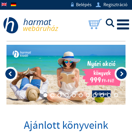
Belépés
Regisztráció
w
U
L
Ajánlott könyveink