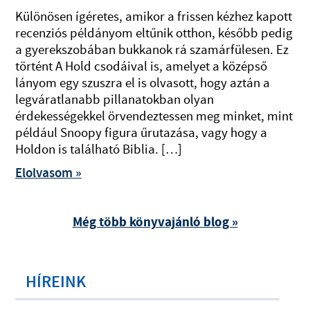
Különösen ígéretes, amikor a frissen kézhez kapott
recenziós példányom eltűnik otthon, később pedig
a gyerekszobában bukkanok rá szamárfülesen. Ez
történt A Hold csodáival is, amelyet a középső
lányom egy szuszra el is olvasott, hogy aztán a
legváratlanabb pillanatokban olyan
érdekességekkel örvendeztessen meg minket, mint
például Snoopy figura űrutazása, vagy hogy a
Holdon is található Biblia. […]
Elolvasom »
Még több könyvajánló blog »
HÍREINK