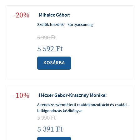
-20%
Mihalec Gábor
:
Szülők leszünk – kártyacsomag
6 990
Ft
5 592
Ft
KOSÁRBA
-10%
Hézser Gábor-Krasznay Mónika
:
A rendszerszemléletű családkonzultáció és család-
lelkigondozás kézikönyve
5 990
Ft
5 391
Ft