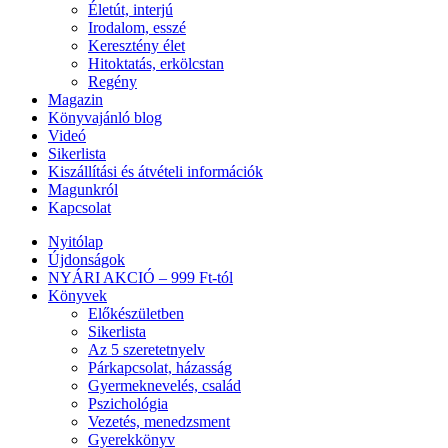
Életút, interjú
Irodalom, esszé
Keresztény élet
Hitoktatás, erkölcstan
Regény
Magazin
Könyvajánló blog
Videó
Sikerlista
Kiszállítási és átvételi információk
Magunkról
Kapcsolat
Nyitólap
Újdonságok
NYÁRI AKCIÓ – 999 Ft-tól
Könyvek
Előkészületben
Sikerlista
Az 5 szeretetnyelv
Párkapcsolat, házasság
Gyermeknevelés, család
Pszichológia
Vezetés, menedzsment
Gyerekkönyv