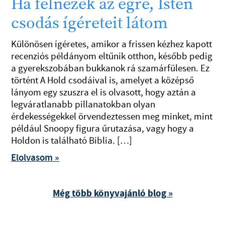
Ha felnézek az égre, Isten
csodás ígéreteit látom
Különösen ígéretes, amikor a frissen kézhez kapott
recenziós példányom eltűnik otthon, később pedig
a gyerekszobában bukkanok rá szamárfülesen. Ez
történt A Hold csodáival is, amelyet a középső
lányom egy szuszra el is olvasott, hogy aztán a
legváratlanabb pillanatokban olyan
érdekességekkel örvendeztessen meg minket, mint
például Snoopy figura űrutazása, vagy hogy a
Holdon is található Biblia. […]
Elolvasom »
Még több könyvajánló blog »