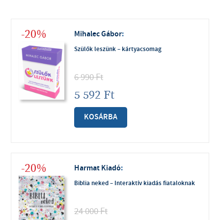
-20%
Mihalec Gábor
:
Szülők leszünk – kártyacsomag
6 990
Ft
5 592
Ft
KOSÁRBA
-20%
Harmat Kiadó
:
Biblia neked – Interaktív kiadás fiataloknak
24 000
Ft