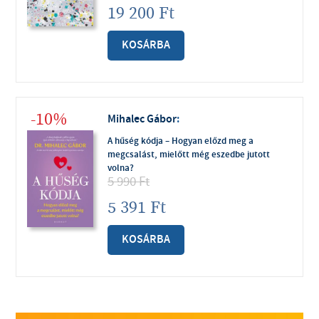
19 200
Ft
KOSÁRBA
-10%
Mihalec Gábor
:
A hűség kódja – Hogyan előzd meg a
megcsalást, mielőtt még eszedbe jutott
volna?
5 990
Ft
5 391
Ft
KOSÁRBA