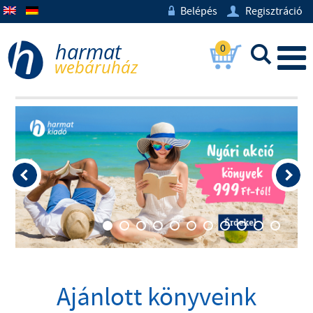
Belépés
Regisztráció
w
U
0
L
Ajánlott könyveink