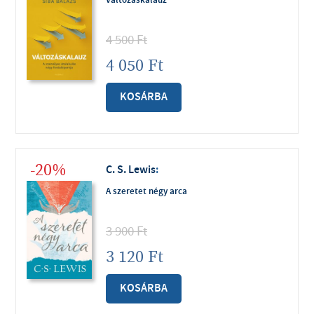
4 500
Ft
4 050
Ft
KOSÁRBA
-20%
C. S. Lewis
:
A szeretet négy arca
3 900
Ft
3 120
Ft
KOSÁRBA