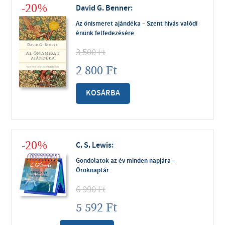
-20%
David G. Benner
:
Az önismeret ajándéka – Szent hívás valódi
énünk felfedezésére
3 500
Ft
2 800
Ft
KOSÁRBA
-20%
C. S. Lewis
:
Gondolatok az év minden napjára –
Öröknaptár
6 990
Ft
5 592
Ft