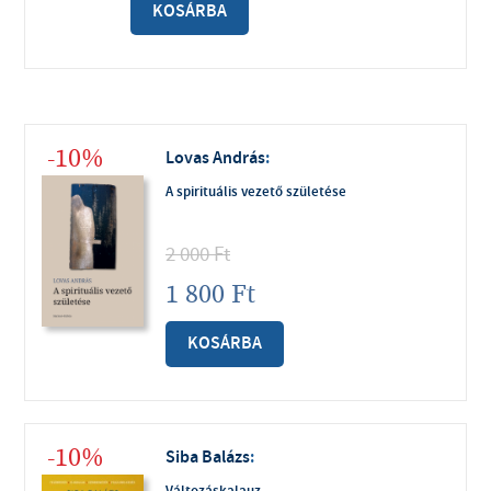
KOSÁRBA
-10%
Lovas András
:
A spirituális vezető születése
2 000
Ft
1 800
Ft
KOSÁRBA
-10%
Siba Balázs
:
Változáskalauz