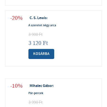
-20%
C. S. Lewis
:
A szeretet négy arca
3 900
Ft
3 120
Ft
KOSÁRBA
-10%
Mihalec Gábor
:
Pár-percek
3 990
Ft