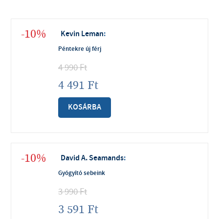
-10%
Kevin Leman
:
Péntekre új férj
4 990
Ft
4 491
Ft
KOSÁRBA
-10%
David A. Seamands
:
Gyógyító sebeink
3 990
Ft
3 591
Ft