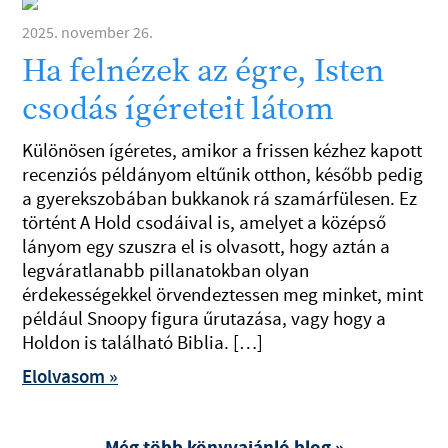
2025. november 26.
Ha felnézek az égre, Isten
csodás ígéreteit látom
Különösen ígéretes, amikor a frissen kézhez kapott
recenziós példányom eltűnik otthon, később pedig
a gyerekszobában bukkanok rá szamárfülesen. Ez
történt A Hold csodáival is, amelyet a középső
lányom egy szuszra el is olvasott, hogy aztán a
legváratlanabb pillanatokban olyan
érdekességekkel örvendeztessen meg minket, mint
például Snoopy figura űrutazása, vagy hogy a
Holdon is található Biblia. […]
Elolvasom »