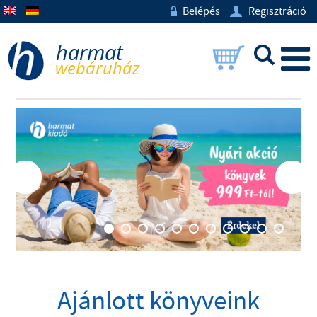
Belépés
Regisztráció
w
U
L
Ajánlott könyveink