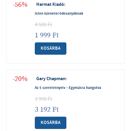
-56%
Harmat Kiadó
:
Isten üzenetei édesanyáknak
4 500
Ft
1 999
Ft
KOSÁRBA
-20%
Gary Chapman
:
Az 5 szeretetnyelv – Egymásra hangolva
3 990
Ft
3 192
Ft
KOSÁRBA