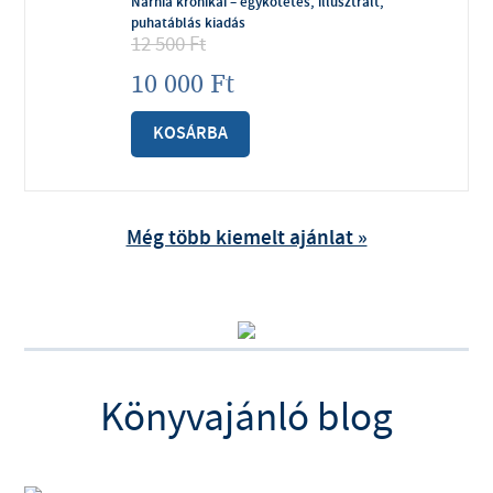
Narnia krónikái – egykötetes, illusztrált,
puhatáblás kiadás
12 500
Ft
10 000
Ft
KOSÁRBA
Még több kiemelt ajánlat »
Könyvajánló blog