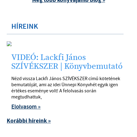
Még több könyvajánló blog »
HÍREINK
VIDEÓ: Lackfi János
SZÍVÉKSZER | Könyvbemutató
Nézd vissza Lackfi János SZÍVÉKSZER című kötetének
bemutatóját, ami az idei Ünnepi Könyvhét egyik igen
értékes eseménye volt! A felolvasás során
megtudhattuk,
Elolvasom »
Korábbi híreink »