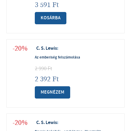
3 591
Ft
KOSÁRBA
-20%
C. S. Lewis
:
Az emberiség felszámolása
2 990
Ft
2 392
Ft
MEGNÉZEM
-20%
C. S. Lewis
: