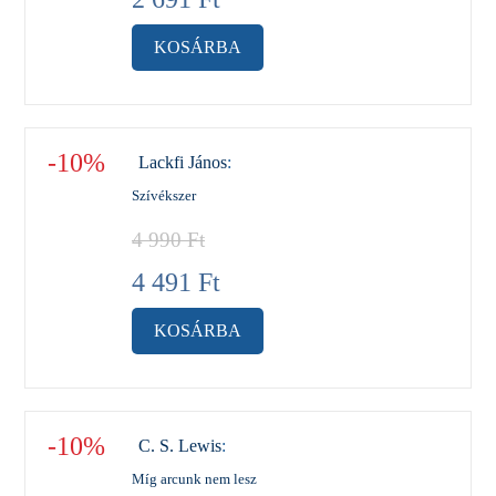
KOSÁRBA
-10%
Lackfi János
:
Szívékszer
4 990
Ft
4 491
Ft
KOSÁRBA
-10%
C. S. Lewis
:
Míg arcunk nem lesz