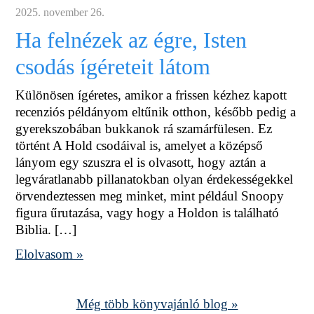
2025. november 26.
Ha felnézek az égre, Isten
csodás ígéreteit látom
Különösen ígéretes, amikor a frissen kézhez kapott
recenziós példányom eltűnik otthon, később pedig a
gyerekszobában bukkanok rá szamárfülesen. Ez
történt A Hold csodáival is, amelyet a középső
lányom egy szuszra el is olvasott, hogy aztán a
legváratlanabb pillanatokban olyan érdekességekkel
örvendeztessen meg minket, mint például Snoopy
figura űrutazása, vagy hogy a Holdon is található
Biblia. […]
Elolvasom »
Még több könyvajánló blog »