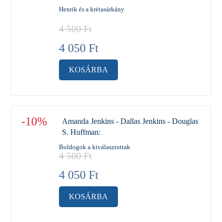
Henrik és a krétasárkány
4 500
Ft
4 050
Ft
KOSÁRBA
-10%
Amanda Jenkins - Dallas Jenkins - Douglas
S. Huffman
:
Boldogok a kiválasztottak
4 500
Ft
4 050
Ft
KOSÁRBA