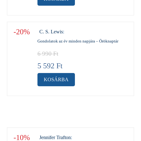
-20%
C. S. Lewis
:
Gondolatok az év minden napjára – Öröknaptár
6 990
Ft
5 592
Ft
KOSÁRBA
-10%
Jennifer Trafton
: