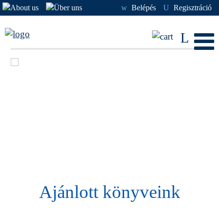
w
Belépés
U
Regisztráció
L
Ajánlott könyveink