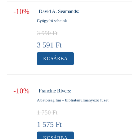
-10%
David A. Seamands
:
Gyógyító sebeink
3 990
Ft
3 591
Ft
KOSÁRBA
-10%
Francine Rivers
:
A bátorság fiai – bibliatanulmányozó füzet
1 750
Ft
1 575
Ft
KOSÁRBA