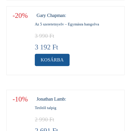
-20%
Gary Chapman
:
Az 5 szeretetnyelv – Egymásra hangolva
3 990
Ft
3 192
Ft
KOSÁRBA
-10%
Jonathan Lamb
:
Tetőtől talpig
2 990
Ft
2 691
Ft