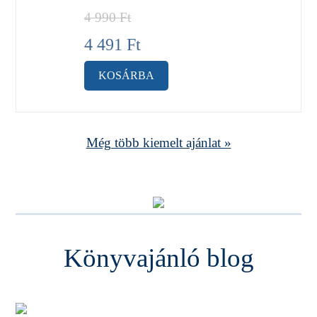
4 990
Ft
4 491
Ft
KOSÁRBA
Még több kiemelt ajánlat »
Könyvajánló blog