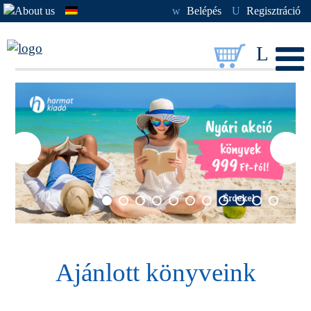
w
Belépés
U
Regisztráció
L
Ajánlott könyveink