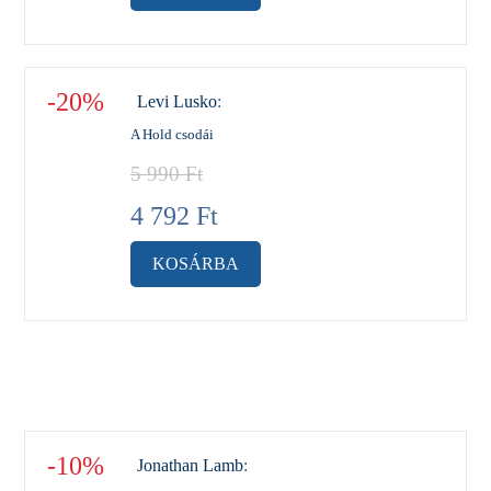
-20%
Levi Lusko
:
A Hold csodái
5 990
Ft
4 792
Ft
KOSÁRBA
-10%
Jonathan Lamb
: