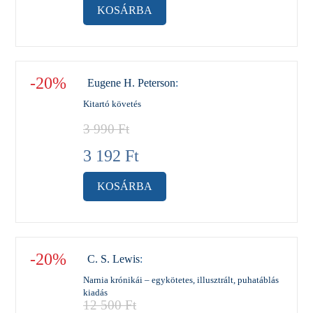
KOSÁRBA
-20%
Eugene H. Peterson
:
Kitartó követés
3 990
Ft
3 192
Ft
KOSÁRBA
-20%
C. S. Lewis
:
Narnia krónikái – egykötetes, illusztrált, puhatáblás
kiadás
12 500
Ft