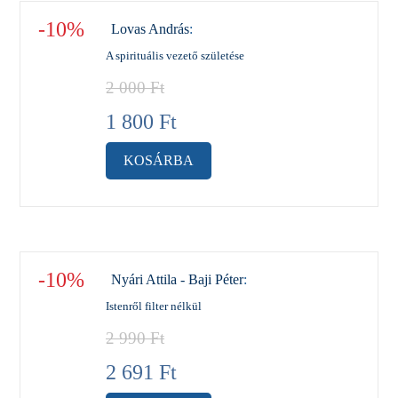
-10%
Lovas András
:
A spirituális vezető születése
2 000
Ft
1 800
Ft
KOSÁRBA
-10%
Nyári Attila - Baji Péter
:
Istenről filter nélkül
2 990
Ft
2 691
Ft