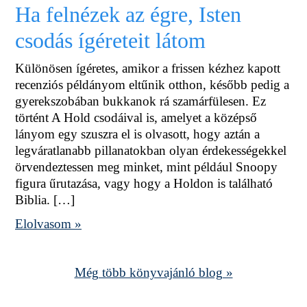
Ha felnézek az égre, Isten
csodás ígéreteit látom
Különösen ígéretes, amikor a frissen kézhez kapott
recenziós példányom eltűnik otthon, később pedig a
gyerekszobában bukkanok rá szamárfülesen. Ez
történt A Hold csodáival is, amelyet a középső
lányom egy szuszra el is olvasott, hogy aztán a
legváratlanabb pillanatokban olyan érdekességekkel
örvendeztessen meg minket, mint például Snoopy
figura űrutazása, vagy hogy a Holdon is található
Biblia. […]
Elolvasom »
Még több könyvajánló blog »