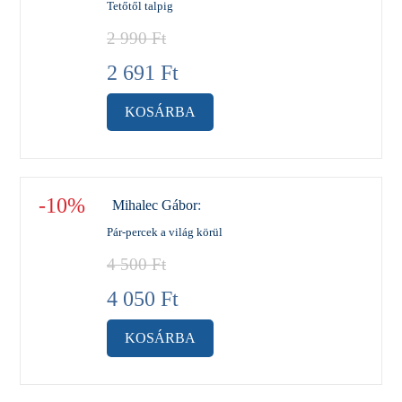
Tetőtől talpig
2 990
Ft
2 691
Ft
KOSÁRBA
-10%
Mihalec Gábor
:
Pár-percek a világ körül
4 500
Ft
4 050
Ft
KOSÁRBA