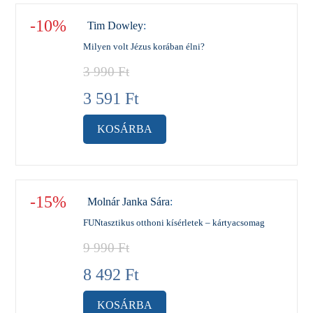
-10%
Tim Dowley
:
Milyen volt Jézus korában élni?
3 990
Ft
3 591
Ft
KOSÁRBA
-15%
Molnár Janka Sára
:
FUNtasztikus otthoni kísérletek – kártyacsomag
9 990
Ft
8 492
Ft
KOSÁRBA