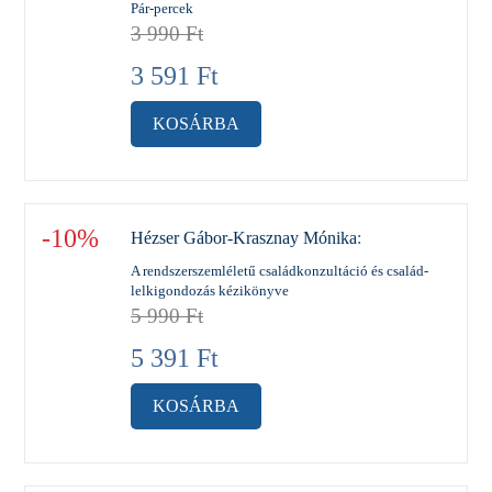
Pár-percek
3 990
Ft
3 591
Ft
KOSÁRBA
-10%
Hézser Gábor-Krasznay Mónika
:
A rendszerszemléletű családkonzultáció és család-
lelkigondozás kézikönyve
5 990
Ft
5 391
Ft
KOSÁRBA