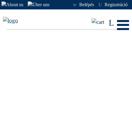
w
Belépés
U
Regisztráció
L