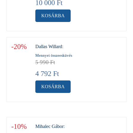
10 000
Ft
KOSÁRBA
-20%
Dallas Willard
:
Mennyei összeesküvés
5 990
Ft
4 792
Ft
KOSÁRBA
-10%
Mihalec Gábor
: