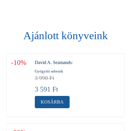
Ajánlott könyveink
-10%
David A. Seamands
:
Gyógyító sebeink
3 990
Ft
3 591
Ft
KOSÁRBA