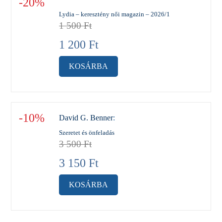
-20%
Lydia – keresztény női magazin – 2026/1
1 500
Ft
1 200
Ft
KOSÁRBA
-10%
David G. Benner
:
Szeretet és önfeladás
3 500
Ft
3 150
Ft
KOSÁRBA