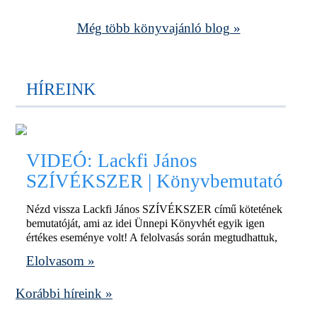
Még több könyvajánló blog »
HÍREINK
VIDEÓ: Lackfi János
SZÍVÉKSZER | Könyvbemutató
Nézd vissza Lackfi János SZÍVÉKSZER című kötetének
bemutatóját, ami az idei Ünnepi Könyvhét egyik igen
értékes eseménye volt! A felolvasás során megtudhattuk,
Elolvasom »
Korábbi híreink »