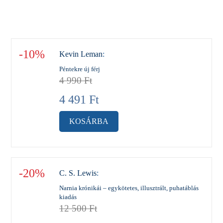
-10%
Kevin Leman
:
Péntekre új férj
4 990
Ft
4 491
Ft
KOSÁRBA
-20%
C. S. Lewis
:
Narnia krónikái – egykötetes, illusztrált, puhatáblás
kiadás
12 500
Ft