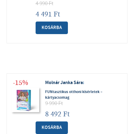
4 990
Ft
4 491
Ft
KOSÁRBA
-15%
Molnár Janka Sára
:
FUNtasztikus otthoni kísérletek –
kártyacsomag
9 990
Ft
8 492
Ft
KOSÁRBA