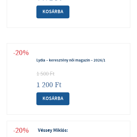
KOSÁRBA
-20%
Lydia – keresztény női magazin – 2026/1
1 500
Ft
1 200
Ft
KOSÁRBA
-20%
Véssey Miklós
: