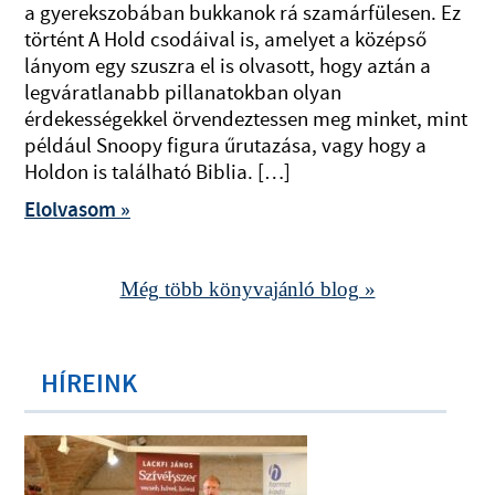
a gyerekszobában bukkanok rá szamárfülesen. Ez
történt A Hold csodáival is, amelyet a középső
lányom egy szuszra el is olvasott, hogy aztán a
legváratlanabb pillanatokban olyan
érdekességekkel örvendeztessen meg minket, mint
például Snoopy figura űrutazása, vagy hogy a
Holdon is található Biblia. […]
Elolvasom »
Még több könyvajánló blog »
HÍREINK