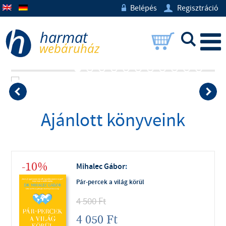
Belépés
Regisztráció
w
U
L
Ajánlott könyveink
-10%
Mihalec Gábor
:
Pár-percek a világ körül
4 500
Ft
4 050
Ft