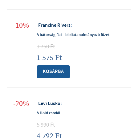
-10%
Francine Rivers
:
A bátorság fiai – bibliatanulmányozó füzet
1 750
Ft
1 575
Ft
KOSÁRBA
-20%
Levi Lusko
:
A Hold csodái
5 990
Ft
4 792
Ft