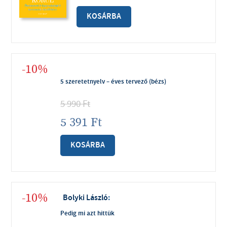
KOSÁRBA
-10%
5 szeretetnyelv – éves tervező (bézs)
5 990
Ft
5 391
Ft
KOSÁRBA
-10%
Bolyki László
:
Pedig mi azt hittük