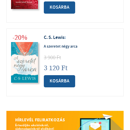
KOSÁRBA
-20%
C. S. Lewis
:
A szeretet négy arca
3 900
Ft
3 120
Ft
KOSÁRBA