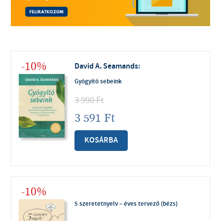
-10%
David A. Seamands
:
Gyógyító sebeink
3 990
Ft
3 591
Ft
KOSÁRBA
-10%
5 szeretetnyelv – éves tervező (bézs)