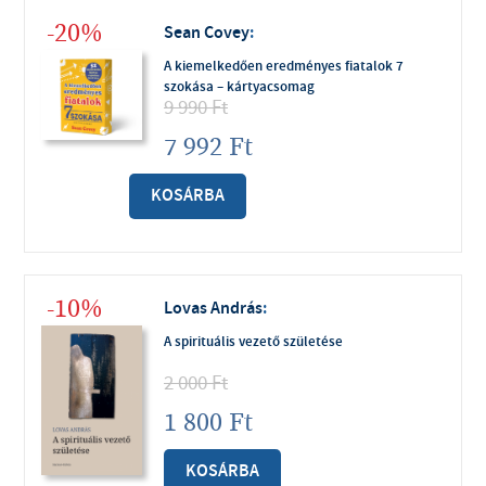
-20%
Sean Covey
:
A kiemelkedően eredményes fiatalok 7
szokása – kártyacsomag
9 990
Ft
7 992
Ft
KOSÁRBA
-10%
Lovas András
:
A spirituális vezető születése
2 000
Ft
1 800
Ft
KOSÁRBA