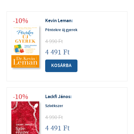
-10%
Kevin Leman
:
Péntekre új gyerek
4 990
Ft
4 491
Ft
KOSÁRBA
-10%
Lackfi János
:
Szívékszer
4 990
Ft
4 491
Ft