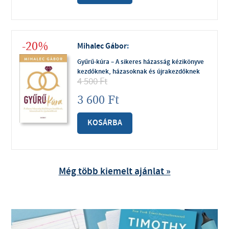
-20%
Mihalec Gábor
:
Gyűrű-kúra – A sikeres házasság kézikönyve
kezdőknek, házasoknak és újrakezdőknek
4 500
Ft
3 600
Ft
KOSÁRBA
Még több kiemelt ajánlat »