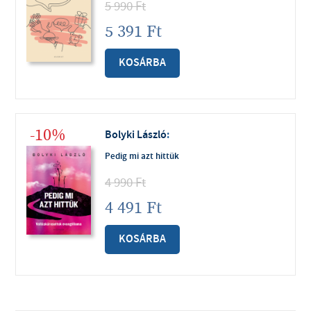
5 990
Ft
5 391
Ft
KOSÁRBA
-10%
Bolyki László
:
Pedig mi azt hittük
4 990
Ft
4 491
Ft
KOSÁRBA