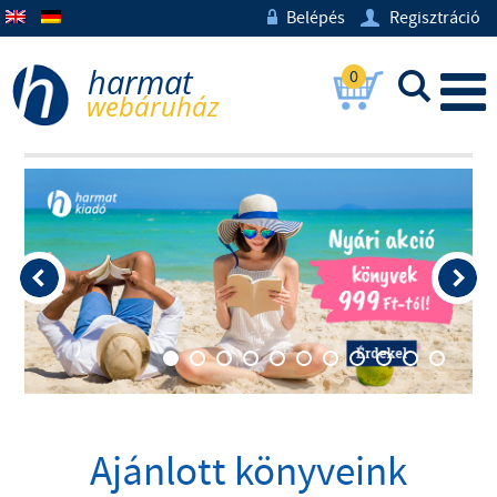
Belépés
Regisztráció
w
U
0
L
Ajánlott könyveink