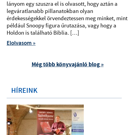
lányom egy szuszra el is olvasott, hogy aztán a
legváratlanabb pillanatokban olyan
érdekességekkel örvendeztessen meg minket, mint
például Snoopy figura űrutazása, vagy hogy a
Holdon is található Biblia. […]
Elolvasom »
Még több könyvajánló blog »
HÍREINK