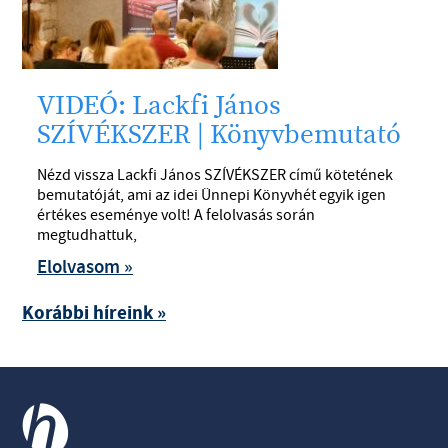
VIDEÓ: Lackfi János
SZÍVÉKSZER | Könyvbemutató
Nézd vissza Lackfi János SZÍVÉKSZER című kötetének
bemutatóját, ami az idei Ünnepi Könyvhét egyik igen
értékes eseménye volt! A felolvasás során
megtudhattuk,
Elolvasom »
Korábbi híreink »