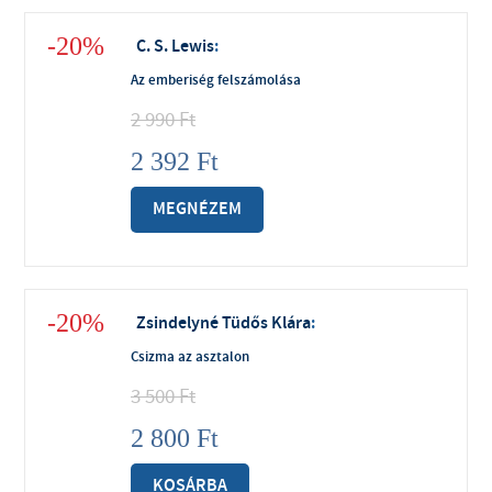
-20%
C. S. Lewis
:
Az emberiség felszámolása
2 990
Ft
2 392
Ft
MEGNÉZEM
-20%
Zsindelyné Tüdős Klára
:
Csizma az asztalon
3 500
Ft
2 800
Ft
KOSÁRBA