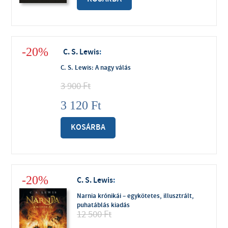
-20%
C. S. Lewis
:
C. S. Lewis: A nagy válás
3 900
Ft
3 120
Ft
KOSÁRBA
-20%
C. S. Lewis
:
Narnia krónikái – egykötetes, illusztrált,
puhatáblás kiadás
12 500
Ft