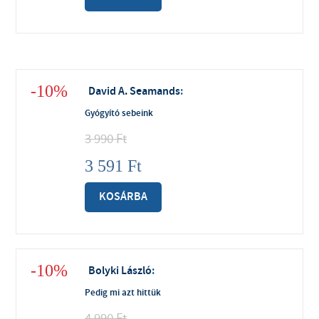
-10%
David A. Seamands
:
Gyógyító sebeink
3 990
Ft
3 591
Ft
KOSÁRBA
-10%
Bolyki László
:
Pedig mi azt hittük
4 990
Ft