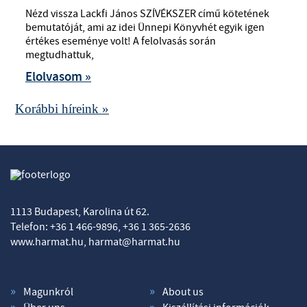
Nézd vissza Lackfi János SZÍVÉKSZER című kötetének
bemutatóját, ami az idei Ünnepi Könyvhét egyik igen
értékes eseménye volt! A felolvasás során
megtudhattuk,
Elolvasom »
Korábbi híreink »
1113 Budapest, Karolina út 62.
Telefon: +36 1 466-9896, +36 1 365-2636
www.harmat.hu,
harmat@harmat.hu
Magunkról
About us