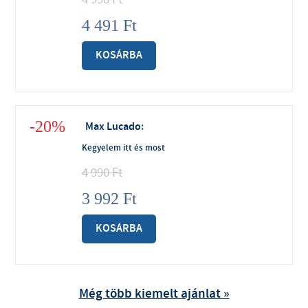
4 491
Ft
KOSÁRBA
-20%
Max Lucado
:
Kegyelem itt és most
4 990
Ft
3 992
Ft
KOSÁRBA
Még több kiemelt ajánlat »