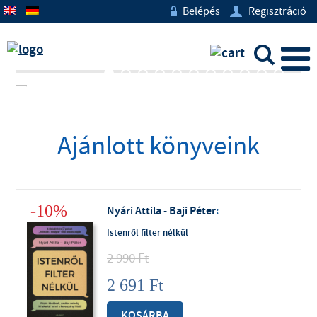
Belépés
Regisztráció
w
U
L
Ajánlott könyveink
-10%
Nyári Attila - Baji Péter
:
Istenről filter nélkül
2 990
Ft
2 691
Ft
KOSÁRBA