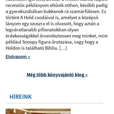
recenziós példányom eltűnik otthon, később pedig
a gyerekszobában bukkanok rá szamárfülesen. Ez
történt A Hold csodáival is, amelyet a középső
lányom egy szuszra el is olvasott, hogy aztán a
legváratlanabb pillanatokban olyan
érdekességekkel örvendeztessen meg minket, mint
például Snoopy figura űrutazása, vagy hogy a
Holdon is található Biblia. […]
Elolvasom »
Még több könyvajánló blog »
HÍREINK