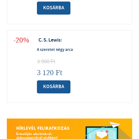
KOSÁRBA
-20%
C. S. Lewis
:
A szeretet négy arca
3 900
Ft
3 120
Ft
KOSÁRBA