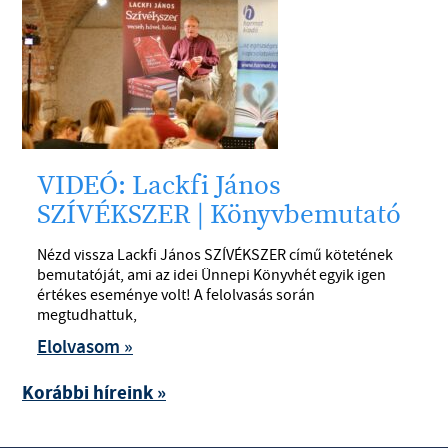
VIDEÓ: Lackfi János
SZÍVÉKSZER | Könyvbemutató
Nézd vissza Lackfi János SZÍVÉKSZER című kötetének
bemutatóját, ami az idei Ünnepi Könyvhét egyik igen
értékes eseménye volt! A felolvasás során
megtudhattuk,
Elolvasom »
Korábbi híreink »