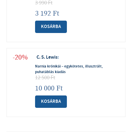
3 990
Ft
3 192
Ft
KOSÁRBA
-20%
C. S. Lewis
:
Narnia krónikái – egykötetes, illusztrált,
puhatáblás kiadás
12 500
Ft
10 000
Ft
KOSÁRBA