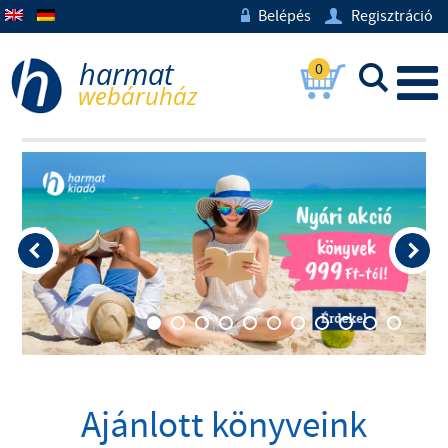
Belépés
Regisztráció
w
U
0
L
Ajánlott könyveink