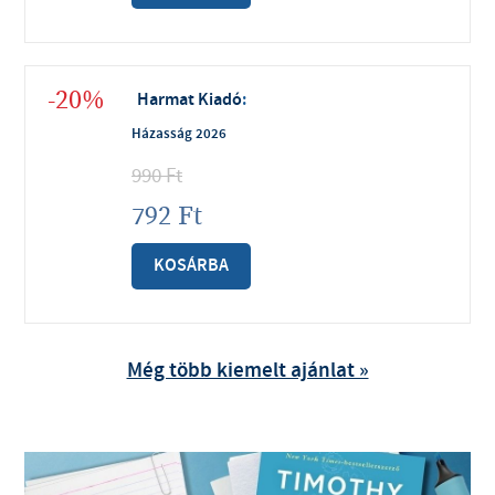
-20%
Harmat Kiadó
:
Házasság 2026
990
Ft
792
Ft
KOSÁRBA
Még több kiemelt ajánlat »