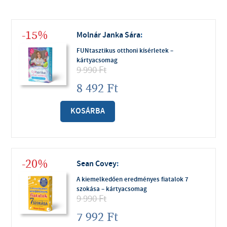
-15%
Molnár Janka Sára
:
FUNtasztikus otthoni kísérletek –
kártyacsomag
9 990
Ft
8 492
Ft
KOSÁRBA
-20%
Sean Covey
:
A kiemelkedően eredményes fiatalok 7
szokása – kártyacsomag
9 990
Ft
7 992
Ft