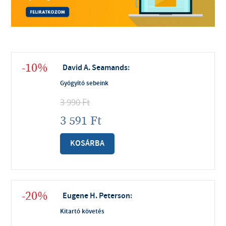
-10%
David A. Seamands
:
Gyógyító sebeink
3 990
Ft
3 591
Ft
KOSÁRBA
-20%
Eugene H. Peterson
:
Kitartó követés