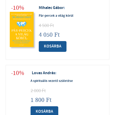
-10%
Mihalec Gábor
:
Pár-percek a világ körül
4 500
Ft
4 050
Ft
KOSÁRBA
-10%
Lovas András
:
A spirituális vezető születése
2 000
Ft
1 800
Ft
KOSÁRBA