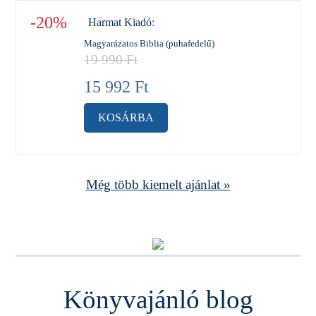
-20%
Harmat Kiadó
:
Magyarázatos Biblia (puhafedelű)
19 990
Ft
15 992
Ft
KOSÁRBA
Még több kiemelt ajánlat »
Könyvajánló blog