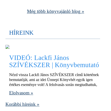
Még több könyvajánló blog »
HÍREINK
VIDEÓ: Lackfi János
SZÍVÉKSZER | Könyvbemutató
Nézd vissza Lackfi János SZÍVÉKSZER című kötetének
bemutatóját, ami az idei Ünnepi Könyvhét egyik igen
értékes eseménye volt! A felolvasás során megtudhattuk,
Elolvasom »
Korábbi híreink »