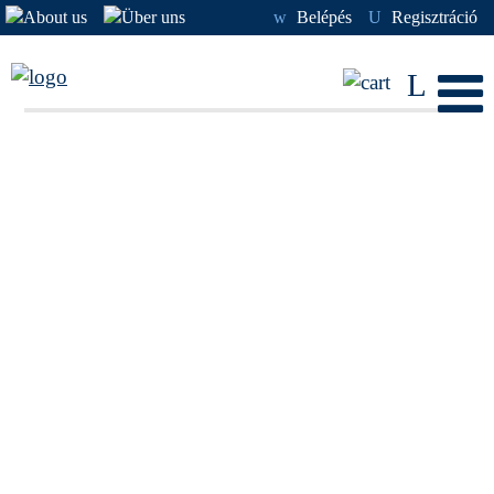
w
Belépés
U
Regisztráció
L