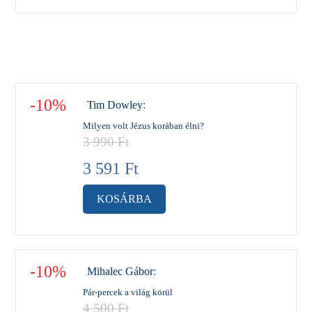
-10%
Tim Dowley
:
Milyen volt Jézus korában élni?
3 990
Ft
3 591
Ft
KOSÁRBA
-10%
Mihalec Gábor
:
Pár-percek a világ körül
4 500
Ft