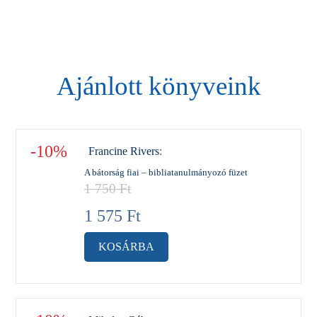
Ajánlott könyveink
-10%
Francine Rivers
:
A bátorság fiai – bibliatanulmányozó füzet
1 750
Ft
1 575
Ft
KOSÁRBA