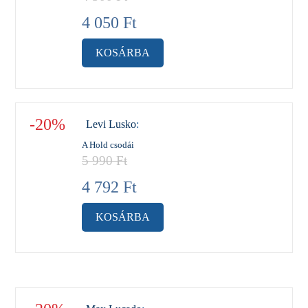
4 050
Ft
KOSÁRBA
-20%
Levi Lusko
:
A Hold csodái
5 990
Ft
4 792
Ft
KOSÁRBA