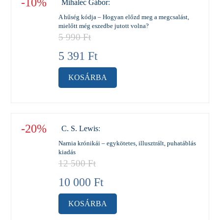
-10%
Mihalec Gábor
:
A hűség kódja – Hogyan előzd meg a megcsalást,
mielőtt még eszedbe jutott volna?
5 990
Ft
5 391
Ft
KOSÁRBA
-20%
C. S. Lewis
:
Narnia krónikái – egykötetes, illusztrált, puhatáblás
kiadás
12 500
Ft
10 000
Ft
KOSÁRBA