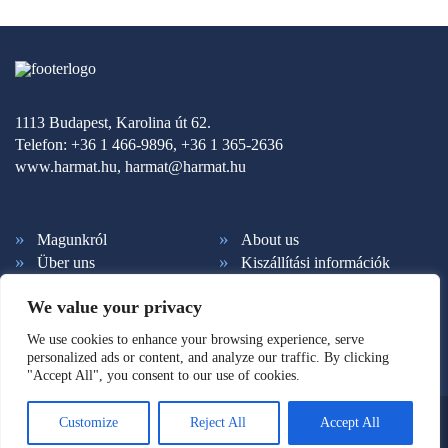
1113 Budapest, Karolina út 62.
Telefon: +36 1 466-9896, +36 1 365-2636
www.harmat.hu,
harmat@harmat.hu
Magunkról
About us
Über uns
Kiszállítási információk
Fizetési feltételek
Kapcsolat
We value your privacy
Ált. szerződési feltételek
Adatkezelés
Hírlevél feliratkozás
Süti beállítások
We use cookies to enhance your browsing experience, serve
personalized ads or content, and analyze our traffic. By clicking
"Accept All", you consent to our use of cookies.
© Copyright 2026. Harmat Kiadó. Minden jog fenntartva.
Customize
Reject All
Accept All
Honlaptervezés: Kreatív Vonalak