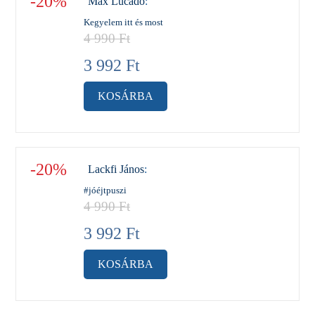
-20%
Max Lucado
:
Kegyelem itt és most
4 990
Ft
3 992
Ft
KOSÁRBA
-20%
Lackfi János
:
#jóéjtpuszi
4 990
Ft
3 992
Ft
KOSÁRBA