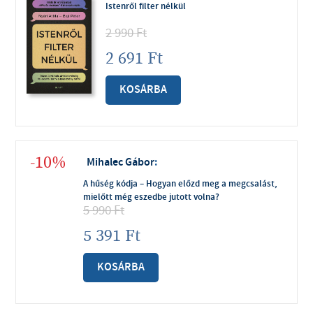
Istenről filter nélkül
2 990
Ft
2 691
Ft
KOSÁRBA
-10%
Mihalec Gábor
:
A hűség kódja – Hogyan előzd meg a megcsalást,
mielőtt még eszedbe jutott volna?
5 990
Ft
5 391
Ft
KOSÁRBA