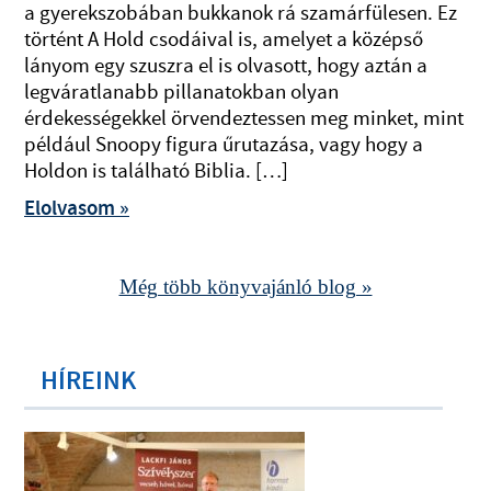
a gyerekszobában bukkanok rá szamárfülesen. Ez
történt A Hold csodáival is, amelyet a középső
lányom egy szuszra el is olvasott, hogy aztán a
legváratlanabb pillanatokban olyan
érdekességekkel örvendeztessen meg minket, mint
például Snoopy figura űrutazása, vagy hogy a
Holdon is található Biblia. […]
Elolvasom »
Még több könyvajánló blog »
HÍREINK