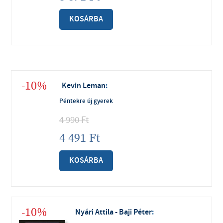
KOSÁRBA
-10%
Kevin Leman
:
Péntekre új gyerek
4 990
Ft
4 491
Ft
KOSÁRBA
-10%
Nyári Attila - Baji Péter
: