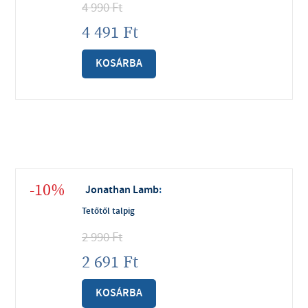
4 990
Ft
4 491
Ft
KOSÁRBA
-10%
Jonathan Lamb
:
Tetőtől talpig
2 990
Ft
2 691
Ft
KOSÁRBA