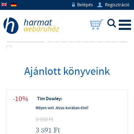
Belépés
Regisztráció
w
U
L
Ajánlott könyveink
-10%
Tim Dowley
:
Milyen volt Jézus korában élni?
3 990
Ft
3 591
Ft