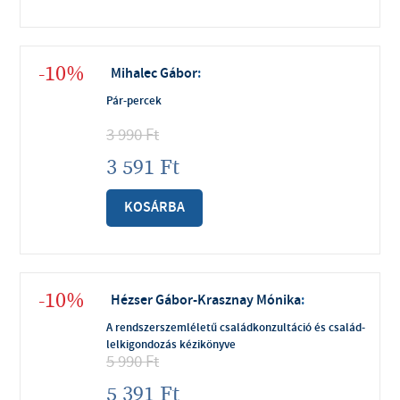
-10%
Mihalec Gábor
:
Pár-percek
3 990
Ft
3 591
Ft
KOSÁRBA
-10%
Hézser Gábor-Krasznay Mónika
:
A rendszerszemléletű családkonzultáció és család-
lelkigondozás kézikönyve
5 990
Ft
5 391
Ft