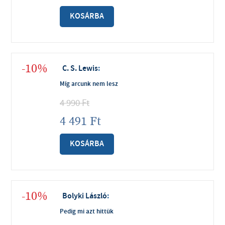
KOSÁRBA
-10%
C. S. Lewis
:
Míg arcunk nem lesz
4 990
Ft
4 491
Ft
KOSÁRBA
-10%
Bolyki László
:
Pedig mi azt hittük